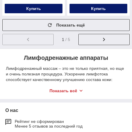
Купить
Купить
Показать ещё
1
/ 5
Лимфодренажные аппараты
Лимфодренажный массаж – это не только приятная, но еще
и очень полезная процедура. Ускорение лимфотока
способствует качественному улучшению состава кожи:
устраняются застойные явления, отеки, кожа становиться
гладкой и упругой. В качестве бонуса человек еще и немного
Показать всё
худеет. И это обеспечивает обычная мануальная техника.
Если же выполнять массаж на профессиональном уровне,
используя аппарат для прессотерапии, то эффект
О нас
возрастает в 2-3 раза.
Такое универсальное оборудование для лимфодренажа и
Рейтинг не сформирован
Менее 5 отзывов за последний год
прессотерапии можно купить в интернет-магазине