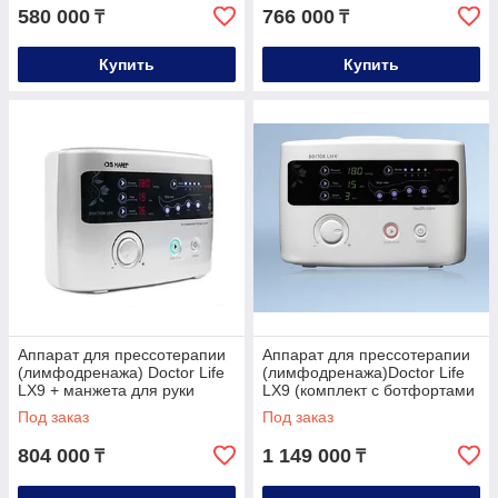
циркуляции крови и лимфы.
580 000
766 000
₸
₸
Обратите внимание на противопоказания процедуры
прессотерапии:
Купить
Купить
Острые, хронические заболевания;
Злокачественные опухоли;
Инфекционные заболевания;
Слабое сердце;
Высокая температура (более 38 градусов)
Повышенное кровяное давление (более 180 мм рт.
ст)
Головные боли, боли в желудке и заболевания кожи.
Острое воспаление в ногах, гнойное воспаление.
Перелом, вывих, растяжение мышц.
Аппарат для прессотерапии
Аппарат для прессотерапии
(лимфодренажа) Doctor Life
(лимфодренажа)Doctor Life
LX9 + манжета для руки
LX9 (комплект с ботфортами
+ талия + рука + расширит)
Под заказ
Под заказ
804 000
1 149 000
₸
₸