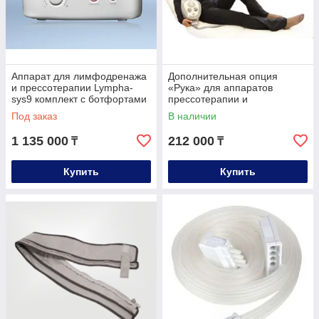
Аппарат для лимфодренажа
Дополнительная опция
и прессотерапии Lympha-
«Рука» для аппаратов
sys9 комплект с ботфортами
прессотерапии и
+ талия + рука + расширит
лимфодренажа Premium
Под заказ
В наличии
Medical (LX-7, LX-9)
1 135 000
212 000
₸
₸
Купить
Купить