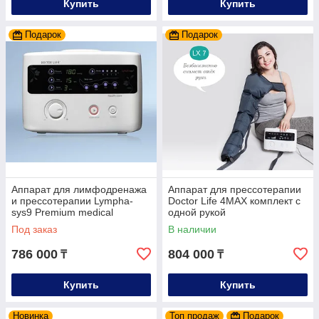
Купить
Купить
Подарок
Подарок
Аппарат для лимфодренажа
Аппарат для прессотерапии
и прессотерапии Lympha-
Doctor Life 4MAX комплект с
sys9 Premium medical
одной рукой
(+ботфорты)
Под заказ
В наличии
786 000
804 000
₸
₸
Купить
Купить
Новинка
Топ продаж
Подарок