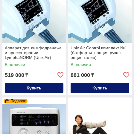
Аппарат для лимфодренажа
Unix Air Control комплект №1
и прессотерапии
(ботфорты + опция рука +
LymphaNORM (Unix Air)
опция талия)
Control (ботфорты XL)
В наличии
В наличии
519 000
881 000
₸
₸
Купить
Купить
Подарок