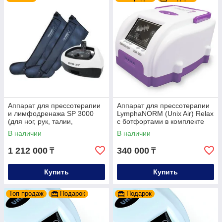
Аппарат для прессотерапии
Аппарат для прессотерапии
и лимфодренажа SP 3000
LymphaNORM (Unix Air) Relax
(для ног, рук, талии,
с ботфортами в комплекте
массажный мат, сумка)
В наличии
В наличии
1 212 000
340 000
₸
₸
Купить
Купить
Топ продаж
Подарок
Подарок