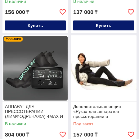
В наличии
В наличии
156 000
137 000
₸
₸
Купить
Купить
Новинка
АППАРАТ ДЛЯ
Дополнительная опция
ПРЕССОТЕРАПИИ
«Рука» для аппаратов
(ЛИМФОДРЕНАЖА) 4MAX И
прессотерапии и
МАНЖЕТЫ ДЛЯ НОГ
лимфодренажа Doctor Life
В наличии
Под заказ
(LX-7, LX-9)
804 000
157 000
₸
₸