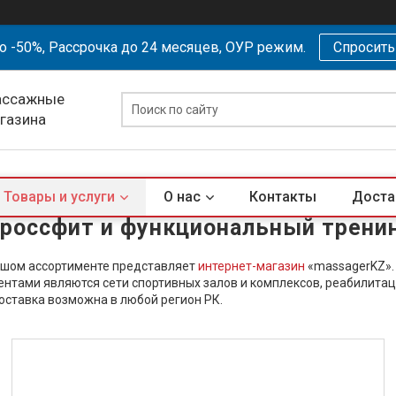
о -50%, Рассрочка до 24 месяцев, ОУР режим.
Спросит
ассажные
агазина
Товары и услуги
О нас
Контакты
Доста
россфит и функциональный трени
льшом ассортименте представляет
интернет-магазин
«massagerKZ».
ентами являются сети спортивных залов и комплексов, реабилитац
оставка возможна в любой регион РК.