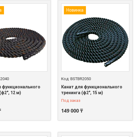
а
Новинка
2040
BSTBR2050
я функционального
Канат для функционального
(ф2", 12 м)
тренинга (ф2", 15 м)
Под заказ
₸
149 000 ₸