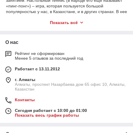
занятием. Настольный теннис (в народе его еще называют
«пинг-понг») – игра, которая пользуется большой
популярностью у нас, в Казахстане, и в других странах. В нее
играют все те, кому нравится проводить свободное время
Показать всё
активно. Ни одна игра в настольный теннис не проходит без
основного инвентаря – это теннисные ракетки, шарики и
соответственно стол для настольного тенниса.
О нас
В интернет-магазине спортивного снаряжения и
оборудования «
Massagerkz
» представлен широкий выбор
аксессуаров и инвентаря для игры в настольный теннис. Наш
Рейтинг не сформирован
Менее 5 отзывов за последний год
сайт предлагает любителям и профессионалам купить
теннисные ракетки, стол, шарики и сетку по доступной цене в
Работает с 13.11.2012
Астане, Алматы с доставкой в любой регион Казахстана.
Наши менеджеры с радостью помогут для вас подобрать
г. Алматы
подходящий инвентарь по вашим запросам.
Алматы, проспект Назарбаева дом 65 офис 10, Алматы,
Казахстан
Инвентарь и аксессуары для
Контакты
настольного тенниса
Сегодня работает с 10:00 до 01:00
Мастерство, талант и годы тренировок – это здорово. Но,
Показать весь график работы
если ракетка и шарик вас не слушаются, а каждая мелочь
вызывает волну раздражения, то и добиться высоких
результатов невозможно. Особенно, в таком виде спорта, как