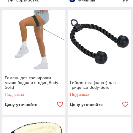
свое тело в форму, развить силу и
выносливость. Наши нейлоновые тяги
разработаны специально для занятий в
домашних условиях или в тренажерном зале.
Они идеально подходят как для начинающих,
так и для опытных спортсменов. Благодаря
своей гибкости и эластичности, нейлоновые
тяги позволяют выполнять самые
разнообразные упражнения, направленные
на развитие различных групп мышц..
Ремень для тренировки
мышц бедра и ягодиц Body-
Гибкая тяга (канат) для
Solid
трицепса Body-Solid
Под заказ
Под заказ
Цену уточняйте
Цену уточняйте