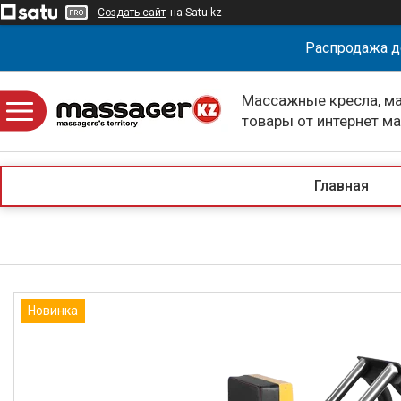
Создать сайт
на Satu.kz
Распродажа д
Массажные кресла, м
товары от интернет м
massagerKZ
Главная
Новинка