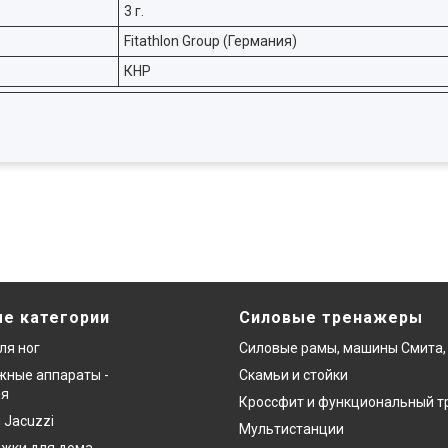
3 г.
Fitathlon Group (Германия)
КНР
е категории
Силовые тренажеры
ля ног
Силовые рамы, машины Смита,
ные аппараты -
Скамьи и стойки
ия
Кроссфит и функциональный т
 Jacuzzi
Мультистанции