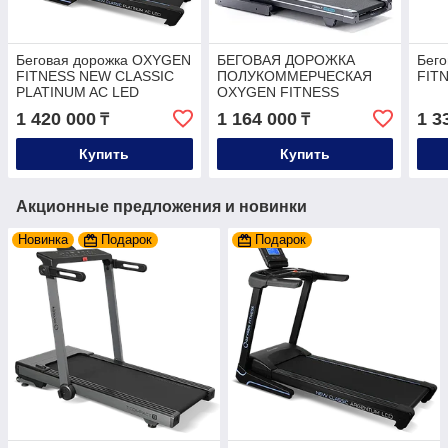
Беговая дорожка OXYGEN
БЕГОВАЯ ДОРОЖКА
Бего
FITNESS NEW CLASSIC
ПОЛУКОММЕРЧЕСКАЯ
FITN
PLATINUM AC LED
OXYGEN FITNESS
COBALT TFT PRO
1 420 000
1 164 000
1 3
₸
₸
Купить
Купить
Акционные предложения и новинки
Новинка
Подарок
Подарок