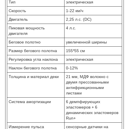
Тип
электрическая
Скорость
1-22 км/ч
Двигатель
2,25 л.с. (DC)
Пиковая мощность
4 л.с.
двигателя
Беговое полотно
увеличенной ширины
Размер бегового полотна
155*55 см
Регулировка угла наклона
электрическая
Наклон бегового полотна
0-12%
Толщина и материал деки
21 мм, МДФ волокно с
двумя прессованными
антифрикционными
листами
Система амортизации
6 демпфирующих
эластомеров + 6
динамических эластомеров
Run+
Измерение пульса
сенсорные датчики на