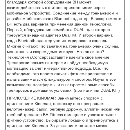
благодаря которой оборудование BH может
взаимодействовать с фитнес-приложениями через
мобильное устройство. Соединение между тренажером и
девайсом обеспечивает Bluetooth адаптер. В ассортименте
BH есть два варианта применения данной технологии.
Первый, оборудование семейства DUAL, для которых
требуется внешний адаптер Dual Kit. И второй вариант,
когда Bluetooth адаптер уже интегрирован в консоль.
Многие считают, что занятия на тренажерах очень скучны,
монотонны и скорее демотивируют. Но так ли это?
Технология i.Concept заставит изменить свое мнение.
Тренировки повысят интерес и найдут необходимую
мотивацию за счет интерактивного подхода. Все, что
необходимо, это просто скачать фитнес-приложение и
начать заниматься физкультурой и спортом. Изучите все
возможности платформы, и вы откроете новые способы
тренировок в домашних условиях! (при наличии DUAL KIT)
ПРИЛОЖЕНИЕ KINOMAP. Занимайтесь спортом с
приложением Kinomap, поскольку оно превращает
велотренажер, сайкл, беговую дорожку, эллиптический или
гребной тренажер BH Fitness в мощное и увлекательное
фитнес-устройство. Выбирайте локацию и тренируйтесь в
приложении Kinomap. За движением на карте можно