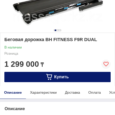
Беговая дорожка BH FITNESS F9R DUAL
В наличии
Розница
1 299 000
₸
Купить
Описание
Характеристики
Доставка
Оплата
Усл
Описание