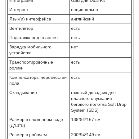
Интеграция
USB для Dual Kit
Интернет
опционально
Язык(и) интерфейса
английский
Вентилятор
есть
Подставка под планшет
есть
Зарядка мобильного
нет
устройства
Транспортировочные
есть
ролики
Компенсаторы неровностей
есть
пола
Складывание
газовый доводчик для
плавного опускания
бегового полотна Soft Drop
System (SDS)
Размер в сложенном виде
138*94*167 см
(Д*Ш*В)
Размер в рабочем
200*94*149 см