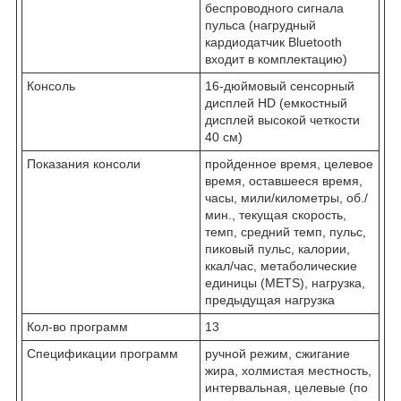
беспроводного сигнала
пульса (нагрудный
кардиодатчик Bluetooth
входит в комплектацию)
Консоль
16-дюймовый сенсорный
дисплей HD (емкостный
дисплей высокой четкости
40 см)
Показания консоли
пройденное время, целевое
время, оставшееся время,
часы, мили/километры, об./
мин., текущая скорость,
темп, средний темп, пульс,
пиковый пульс, калории,
ккал/час, метаболические
единицы (METS), нагрузка,
предыдущая нагрузка
Кол-во программ
13
Спецификации программ
ручной режим, сжигание
жира, холмистая местность,
интервальная, целевые (по