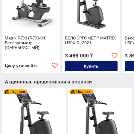
Matrix R7XI (R7XI-04)
ВЕЛОЭРГОМЕТР MATRIX
Вел
Велоэргометр
U30XIR, 2021
U50X
(СЕРЕБРИСТЫЙ)
3 466 000
3 8
₸
Цену уточняйте
Купить
Акционные предложения и новинки
Подарок
Подарок