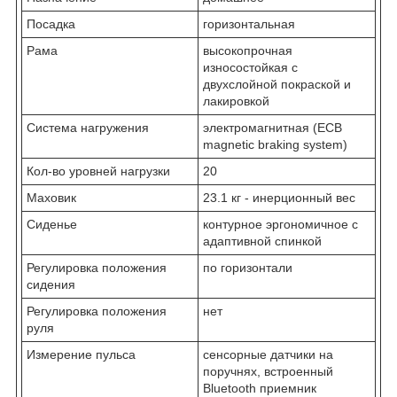
Посадка
горизонтальная
Рама
высокопрочная
износостойкая с
двухслойной покраской и
лакировкой
Система нагружения
электромагнитная (ECB
magnetic braking system)
Кол-во уровней нагрузки
20
Маховик
23.1 кг - инерционный вес
Сиденье
контурное эргономичное с
адаптивной спинкой
Регулировка положения
по горизонтали
сидения
Регулировка положения
нет
руля
Измерение пульса
сенсорные датчики на
поручнях, встроенный
Bluetooth приемник