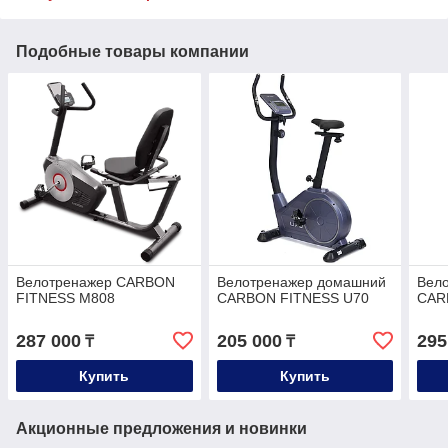
Подобные товары компании
Велотренажер CARBON
Велотренажер домашний
Вел
FITNESS M808
CARBON FITNESS U70
CAR
287 000
205 000
295
₸
₸
Купить
Купить
Акционные предложения и новинки