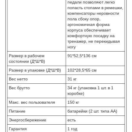
педали позволяют легко
попасть стопами в ремешки,
компенсаторы неровности
пола сбоку опор,
эргономичная форма
корпуса обеспечивает
комфортную посадку на
тренажер, не перекидывая
ногу
Размер в рабочем
91*52,5*136 см
состоянии (Д*Ш*В)
Размер в упаковке (Д*Ш*В)
102*28,5*65 см
Вес нетто
31 кг
Вес брутто
34 кг (упаковка 1 шт. в 1
коробке)
Макс. вес пользователя
150 кг
Питание
батарейки (2 шт. типа AA)
Энергосбережение
есть
Гарантия
1 год