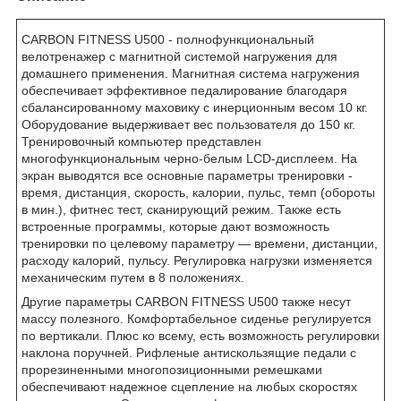
CARBON FITNESS U500 - полнофункциональный
велотренажер с магнитной системой нагружения для
домашнего применения. Магнитная система нагружения
обеспечивает эффективное педалирование благодаря
сбалансированному маховику c инерционным весом 10 кг.
Оборудование выдерживает вес пользователя до 150 кг.
Тренировочный компьютер представлен
многофункциональным черно-белым LCD-дисплеем. На
экран выводятся все основные параметры тренировки -
время, дистанция, скорость, калории, пульс, темп (обороты
в мин.), фитнес тест, сканирующий режим. Также есть
встроенные программы, которые дают возможность
тренировки по целевому параметру — времени, дистанции,
расходу калорий, пульсу. Регулировка нагрузки изменяется
механическим путем в 8 положениях.
Другие параметры CARBON FITNESS U500 также несут
массу полезного. Комфортабельное сиденье регулируется
по вертикали. Плюс ко всему, есть возможность регулировки
наклона поручней. Рифленые антискользящие педали с
прорезиненными многопозиционными ремешками
обеспечивают надежное сцепление на любых скоростях