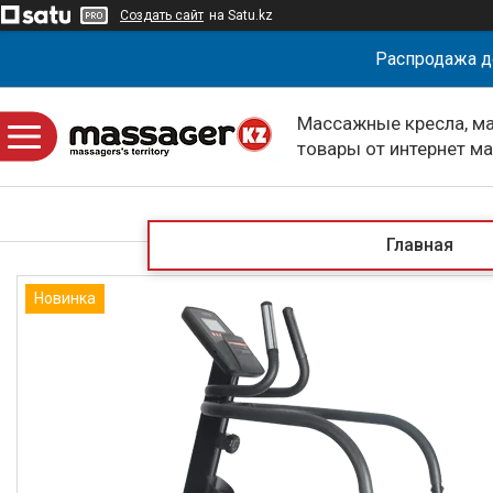
Создать сайт
на Satu.kz
Распродажа д
Массажные кресла, м
товары от интернет м
massagerKZ
Главная
Новинка