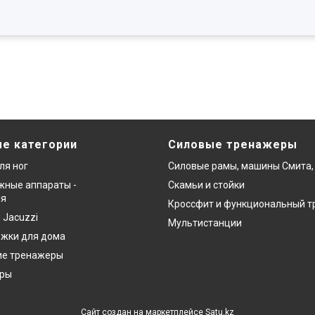
е категории
Силовые тренажеры
ля ног
Силовые рамы, машины Смита,
ные аппараты -
Скамьи и стойки
ия
Кроссфит и функциональный т
 Jacuzzi
Мультистанции
ожки для дома
ие тренажеры
еры
Сайт создан на маркетплейсе
Satu.kz