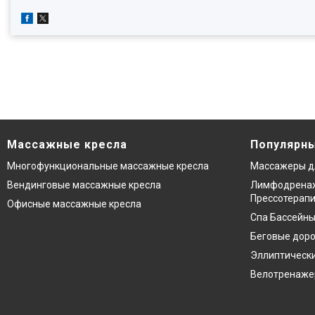
Массажные кресла
Популярны
Многофункциональные массажные кресла
Массажеры д
Вендинговые массажные кресла
Лимфодренаж
Прессотерап
Офисные массажные кресла
Спа Бассейны
Беговые дор
Эллиптическ
Велотренаж