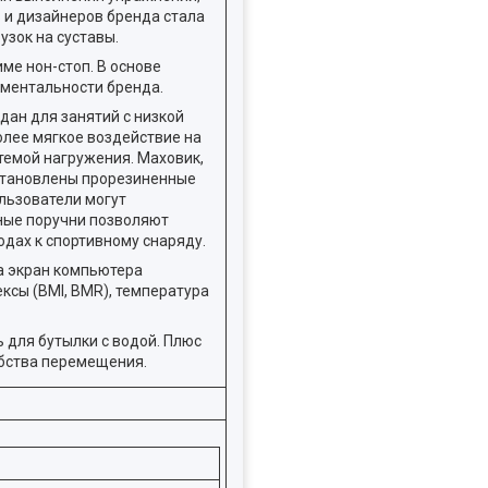
 и дизайнеров бренда стала
зок на суставы.
е нон-стоп. В основе
аментальности бренда.
ан для занятий с низкой
олее мягкое воздействие на
темой нагружения. Маховик,
установлены прорезиненные
льзователи могут
ные поручни позволяют
дах к спортивному снаряду.
а экран компьютера
ексы (BMI, BMR), температура
 для бутылки с водой. Плюс
обства перемещения.