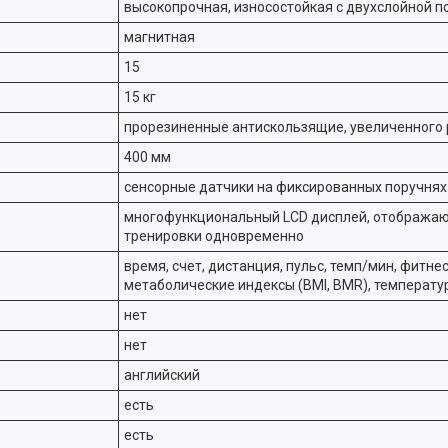
высокопрочная, износостойкая с двухслойной п
магнитная
15
15 кг
прорезиненные антискользящие, увеличенного
400 мм
сенсорные датчики на фиксированных поручнях
многофункциональный LСD дисплей, отобража
тренировки одновременно
время, счет, дистанция, пульс, темп/мин, фитне
метаболические индексы (BMI, BMR), температ
нет
нет
английский
есть
есть