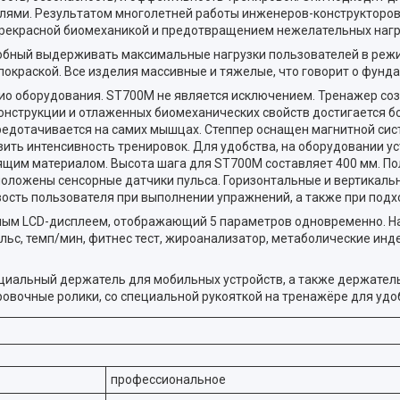
лями. Результатом многолетней работы инженеров-конструкторов
рекрасной биомеханикой и предотвращением нежелательных нагру
бный выдерживать максимальные нагрузки пользователей в режим
покраской. Все изделия массивные и тяжелые, что говорит о фунд
о оборудования. ST700M не является исключением. Тренажер созд
 конструкции и отлаженных биомеханических свойств достигается б
редотачивается на самих мышцах. Степпер оснащен магнитной сис
зить интенсивность тренировок. Для удобства, на оборудовании 
ящим материалом. Высота шага для ST700M составляет 400 мм. По
положены сенсорные датчики пульса. Горизонтальные и вертикаль
ость пользователя при выполнении упражнений, а также при подхо
ым LCD-дисплеем, отображающий 5 параметров одновременно. Н
ульс, темп/мин, фитнес тест, жироанализатор, метаболические инд
циальный держатель для мобильных устройств, а также держатель
ировочные ролики, со специальной рукояткой на тренажёре для уд
профессиональное