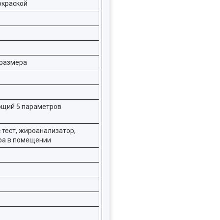
окраской
 размера
ющий 5 параметров
с тест, жироанализатор,
ура в помещении