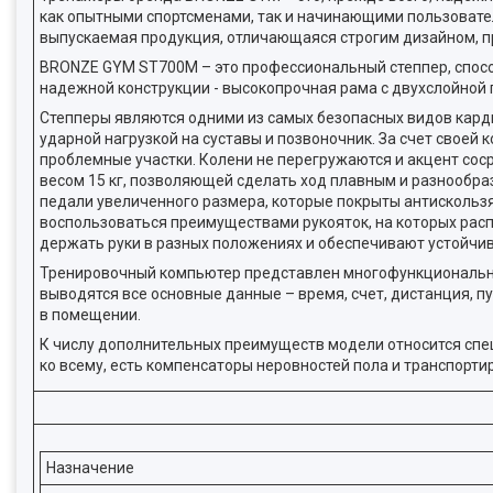
как опытными спортсменами, так и начинающими пользовате
выпускаемая продукция, отличающаяся строгим дизайном, п
BRONZE GYM ST700M – это профессиональный степпер, спосо
надежной конструкции - высокопрочная рама с двухслойной 
Степперы являются одними из самых безопасных видов карди
ударной нагрузкой на суставы и позвоночник. За счет своей
проблемные участки. Колени не перегружаются и акцент сос
весом 15 кг, позволяющей сделать ход плавным и разнообра
педали увеличенного размера, которые покрыты антискольз
воспользоваться преимуществами рукояток, на которых рас
держать руки в разных положениях и обеспечивают устойчив
Тренировочный компьютер представлен многофункциональн
выводятся все основные данные – время, счет, дистанция, п
в помещении.
К числу дополнительных преимуществ модели относится спе
ко всему, есть компенсаторы неровностей пола и транспорт
Назначение