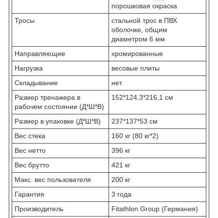
порошковая окраска
Тросы
стальной трос в ПВХ
оболочке, общим
диаметром 6 мм
Направляющие
хромированные
Нагрузка
весовые плиты
Складывание
нет
Размер тренажера в
152*124,3*216,1 см
рабочем состоянии (Д*Ш*В)
Размер в упаковке (Д*Ш*В)
237*137*53 см
Вес стека
160 кг (80 кг*2)
Вес нетто
396 кг
Вес брутто
421 кг
Макс. вес пользователя
200 кг
Гарантия
3 года
Производитель
Fitathlon Group (Германия)