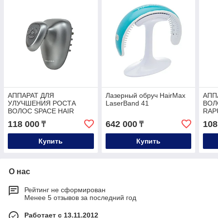
АППАРАТ ДЛЯ
Лазерный обруч HairMax
АПП
УЛУЧШЕНИЯ РОСТА
LaserBand 41
ВОЛ
ВОЛОС SPACE HAIR
RAP
118 000
642 000
108
₸
₸
Купить
Купить
О нас
Рейтинг не сформирован
Менее 5 отзывов за последний год
Работает с 13.11.2012