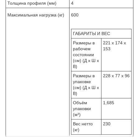
Толщина профиля (мм)
4
Максимальная нагрузка (кг)
600
ГАБАРИТЫ И ВЕС
Размеры в
221 x 174 x
рабочем
153
состоянии
(см) (Д х Ш х
В)
Размеры в
228 x 77 x 96
упаковке
(см) (Д х Ш х
В)
Объём
1,685
упаковки
(м³)
Вес нетто
230
(кг)