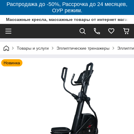
Распродажа до -50%, Рассрочка до 24 месяцев,
ОУР режим.
Массажные кресла, массажные товары от интернет магази
Товары и услуги
Эллиптические тренажеры
Эллипти
Новинка