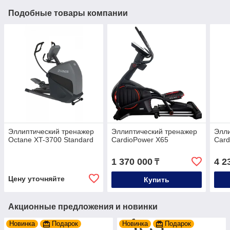
Подобные товары компании
Эллиптический тренажер
Эллиптический тренажер
Элли
Octane XT-3700 Standard
CardioPower X65
Card
1 370 000
4 2
₸
Цену уточняйте
Купить
Акционные предложения и новинки
Новинка
Подарок
Новинка
Подарок