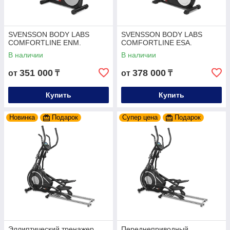
SVENSSON BODY LABS
SVENSSON BODY LABS
COMFORTLINE ENM.
COMFORTLINE ESA.
В наличии
В наличии
351 000
378 000
от
₸
от
₸
Купить
Купить
Новинка
Подарок
Супер цена
Подарок
Эллиптический тренажер
Переднеприводный