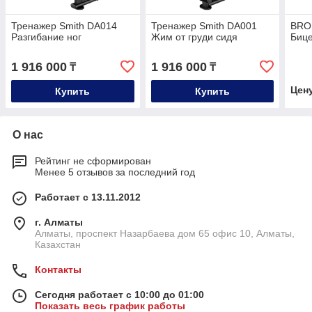
Тренажер Smith DA014
Тренажер Smith DA001
BRO
Разгибание ног
Жим от груди сидя
Биц
1 916 000
1 916 000
₸
₸
Цен
Купить
Купить
О нас
Рейтинг не сформирован
Менее 5 отзывов за последний год
Работает с 13.11.2012
г. Алматы
Алматы, проспект Назарбаева дом 65 офис 10, Алматы,
Казахстан
Контакты
Сегодня работает с 10:00 до 01:00
Показать весь график работы