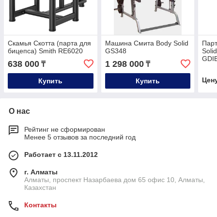
Скамья Скотта (парта для
Mашина Смита Body Solid
Парт
бицепса) Smith RE6020
GS348
Soli
GDI
638 000
1 298 000
₸
₸
Цен
Купить
Купить
О нас
Рейтинг не сформирован
Менее 5 отзывов за последний год
Работает с 13.11.2012
г. Алматы
Алматы, проспект Назарбаева дом 65 офис 10, Алматы,
Казахстан
Контакты