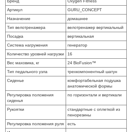
Бренд
Oxygen Fitness
Артикул
GURU_CONCEPT
Назначение
домашнее
Тип велотренажера
велотренажер вертикальный
Посадка
вертикальная
Система нагружения
генератор
Количество уровней нагрузки
16
Вес маховика, кг
24 BioFusion™
Тип педального узла
трехкомпонентный шатун
Сиденье
комфортабельная подушка
анатомической формы
Регулировка положения
по горизонтали и вертикали
сиденья
Рукоятки
стандартные с оплеткой из
пенорезины
Регулировка положения руля
есть