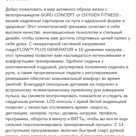
Добро пожаловать в мир активного образа жизни с
велотренажером GURU CONCEPT от OXYGEN FITNESS -
вашим надежным партнером на пути к идеальной форме и
здоровью! Этот эллиптический тренажер сочетает в себе
высокое качество, инновационные технологии и стильный
дизайн, чтобы помочь вам достичь спортивных целей прямо у
себя дома. С генераторной системой нагружения
magicFLOW™ PLUS GENERATOR и 16 уровнями нагрузки,
этот тренажер позволит вам наслаждаться интенсивными и
комфортными тренировками. Удобное сиденье с
анатомической подушкой, регулировка положения сидения и
руля, а также прорезиненные педали с регулируемыми
ремешками обеспечат максимальный комфорт во время
занятий. Благодаря сенсорным датчикам на поручнях и
встроенному телеметрическому приемнику для измерения
пульса, вы сможете контролировать показатели и следить за
сердечным ритмом. LCD консоль с яркой белой индикацией
позволит с легкостью отслеживать время, скорость,
дистанцию, калории, пульс, уровень нагрузки, профиль
программы, обороты в минуту и ВАТТы, чтобы вы могли еще
сильнее персонализировать тренировочный процесс. С 14
доступными программами, включая быстрый старт, ручной
режим, пользовательские настройки, 6 предустановленных