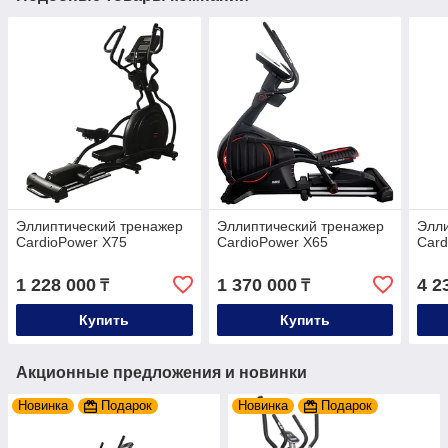
Эллиптический тренажер
Эллиптический тренажер
Элли
CardioPower X75
CardioPower X65
Card
1 228 000
1 370 000
4 2
₸
₸
Купить
Купить
Акционные предложения и новинки
Новинка
Подарок
Новинка
Подарок