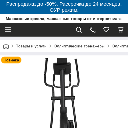
Распродажа до -50%, Рассрочка до 24 месяцев,
ОУР режим.
Массажные кресла, массажные товары от интернет магази
Товары и услуги
Эллиптические тренажеры
Эллипти
Новинка