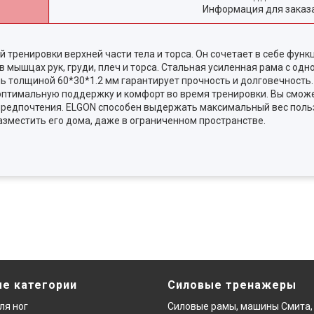
Информация для заказ
тренировки верхней части тела и торса. Он сочетает в себе функ
в мышцах рук, груди, плеч и торса. Стальная усиленная рама с од
ь толщиной 60*30*1.2 мм гарантирует прочность и долговечность.
 оптимальную поддержку и комфорт во время тренировки. Вы смож
и предпочтения. ELGON способен выдержать максимальный вес польз
зместить его дома, даже в ограниченном пространстве.
е категории
Силовые тренажеры
ля ног
Силовые рамы, машины Смита,