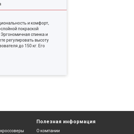
а
циональность и комфорт,
нослойной покраской
 Эргономичная спинка и
ете регулировать высоту
ователя до 150 кг. Его
Полезная информация
 кроссоверы
О компании