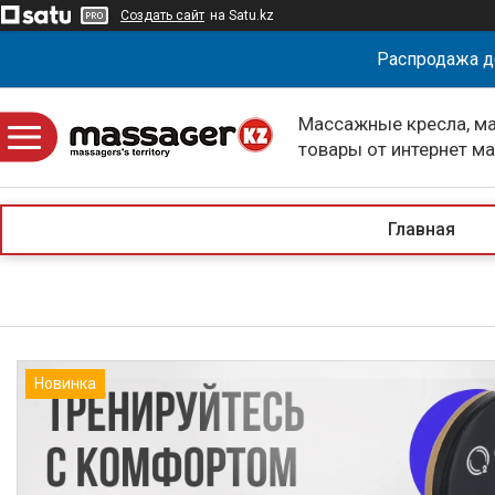
Создать сайт
на Satu.kz
Распродажа д
Массажные кресла, м
товары от интернет м
massagerKZ
Главная
Новинка