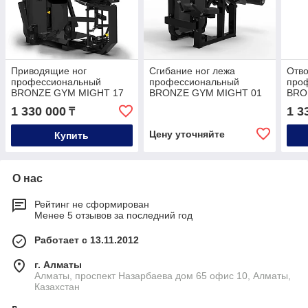
Приводящие ног
Сгибание ног лежа
Отв
профессиональный
профессиональный
про
BRONZE GYM MIGHT 17
BRONZE GYM MIGHT 01
BRO
1 330 000
1 3
₸
Цену уточняйте
Купить
О нас
Рейтинг не сформирован
Менее 5 отзывов за последний год
Работает с 13.11.2012
г. Алматы
Алматы, проспект Назарбаева дом 65 офис 10, Алматы,
Казахстан