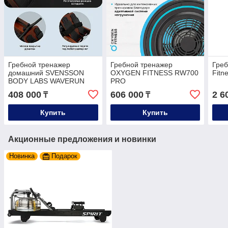
Гребной тренажер
Гребной тренажер
Греб
домашний SVENSSON
OXYGEN FITNESS RW700
Fitn
BODY LABS WAVERUN
PRO
408 000
606 000
2 6
₸
₸
Купить
Купить
Акционные предложения и новинки
Новинка
Подарок