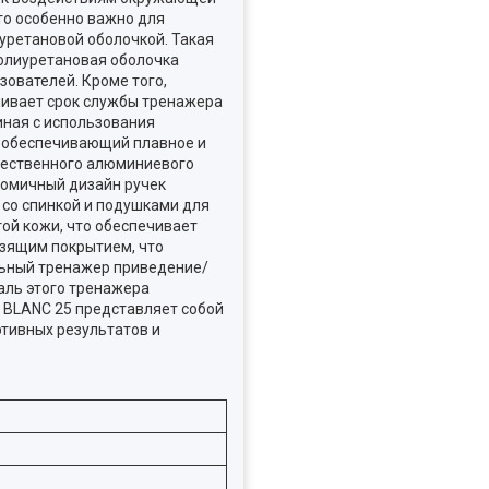
то особенно важно для
уретановой оболочкой. Такая
Полиуретановая оболочка
ователей. Кроме того,
ичивает срок службы тренажера
иная с использования
, обеспечивающий плавное и
чественного алюминиевого
ономичный дизайн ручек
со спинкой и подушками для
ой кожи, что обеспечивает
ьзящим покрытием, что
льный тренажер приведение/
аль этого тренажера
 BLANC 25 представляет собой
тивных результатов и