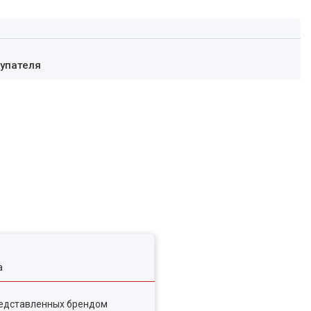
купателя
а
редставленных брендом