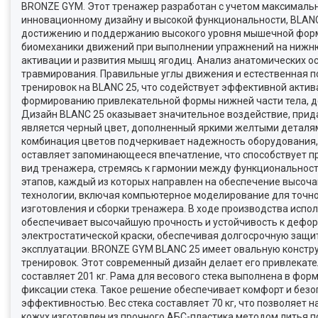
BRONZE GYM. Этот тренажер разработан с учетом максимальн
инновационному дизайну и высокой функциональности, BLAN
достижению и поддержанию высокого уровня мышечной формы
биомеханики движений при выполнении упражнений на нижню
активации и развития мышц ягодиц. Анализ анатомических ос
травмирования. Правильные углы движения и естественная 
тренировок на BLANC 25, что содействует эффективной акти
формированию привлекательной формы нижней части тела, де
Дизайн BLANC 25 оказывает значительное воздействие, при
является черный цвет, дополненный яркими желтыми деталям
комбинация цветов подчеркивает надежность оборудования, 
оставляет запоминающееся впечатление, что способствует 
вид тренажера, стремясь к гармонии между функциональност
этапов, каждый из которых направлен на обеспечение высоч
технологии, включая компьютерное моделирование для точно
изготовления и сборки тренажера. В ходе производства испол
обеспечивает высочайшую прочность и устойчивость к дефо
электростатической краски, обеспечивая долгосрочную защи
эксплуатации. BRONZE GYM BLANC 25 имеет овальную констру
тренировок. Этот современный дизайн делает его привлекате
составляет 201 кг. Рама для весового стека выполнена в фо
фиксации стека. Такое решение обеспечивает комфорт и безо
эффективностью. Вес стека составляет 70 кг, что позволяет
кожух изготовлен из прочного АБС-пластика методом литья 