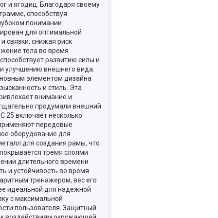
г и ягодиц. Благодаря своему
грамме, способствуя
лубоком понимании
тирован для оптимальной
и связки, снижая риск
жение тела во время
способствует развитию силы и
 и улучшению внешнего вида.
Основным элементом дизайна
ысканность и стиль. Эта
ривлекает внимание и
 тщательно продумали внешний
NC 25 включает несколько
е применяют передовые
ное оборудование для
металл для создания рамы, что
 покрывается тремя слоями
жении длительного времени
ь и устойчивость во время
баритным тренажером, вес его
 ее идеальной для надежной
зку с максимальной
ности пользователя. Защитный
ь к воздействиям окружающей