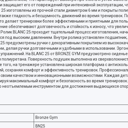
и защищает его от повреждений при интенсивной эксплуатации, ч
 25 изготовлены из прочной стали диаметром 6 мм и покрыты поли
 также гладкость и бесшумность движений во время тренировок. 
то делает тренировки более эффективными и приятными для польз
ние обеспечивают долговечность и стойкость к износу, что увел
 Ролик BLANC 25 проходит тщательный процесс изготовления, нач
тся под высоким давлением. Внутри ролика установлен подшипник
25 предусмотрены ручки с декоративным покрытием из высокока
озии, делая ручки долговечными и удобными в использовании. Эрг
 упражнений. На BLANC 25 от BRONZE GYM предусмотрено сиденье 
 полиуретана. Поверхность подушек выполнена из сверхволокнист
е того, на тренажере установлена широкая платформа с антискол
ий, сохраняя комфорт и эффективность тренировок. Профессиона
 своим качеством и инновационными возможностями. Каждая дет
тируя максимальный комфорт и безопасность во время тренировок.
го неотъемлемым инструментом для достижения выдающихся спор
Bronze Gym
BN25