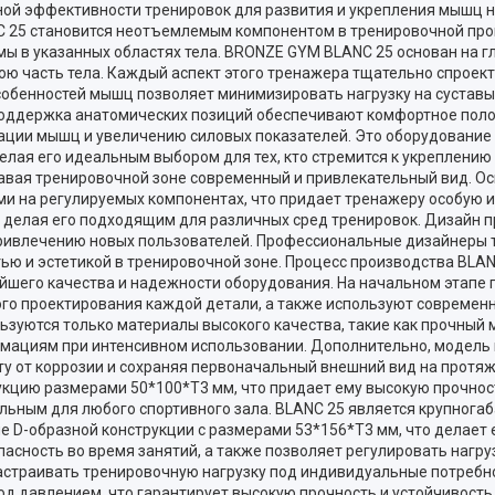
ой эффективности тренировок для развития и укрепления мышц но
C 25 становится неотъемлемым компонентом в тренировочной про
 в указанных областях тела. BRONZE GYM BLANC 25 основан на г
ю часть тела. Каждый аспект этого тренажера тщательно спроек
обенностей мышц позволяет минимизировать нагрузку на суставы 
поддержка анатомических позиций обеспечивают комфортное поло
вации мышц и увеличению силовых показателей. Это оборудование 
лая его идеальным выбором для тех, кто стремится к укреплению
давая тренировочной зоне современный и привлекательный вид. 
и на регулируемых компонентах, что придает тренажеру особую из
делая его подходящим для различных сред тренировок. Дизайн п
привлечению новых пользователей. Профессиональные дизайнеры
ью и эстетикой в тренировочной зоне. Процесс производства BLA
айшего качества и надежности оборудования. На начальном этап
го проектирования каждой детали, а также используют современ
ьзуются только материалы высокого качества, такие как прочный 
рмациям при интенсивном использовании. Дополнительно, модель
ту от коррозии и сохраняя первоначальный внешний вид на протя
кцию размерами 50*100*T3 мм, что придает ему высокую прочност
льным для любого спортивного зала. BLANC 25 является крупнога
рме D-образной конструкции с размерами 53*156*T3 мм, что делает
пасность во время занятий, а также позволяет регулировать нагру
 настраивать тренировочную нагрузку под индивидуальные потреб
под давлением, что гарантирует высокую прочность и устойчивост