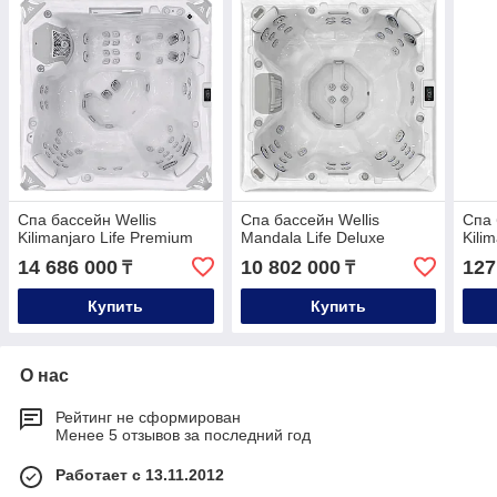
Спа бассейн Wellis
Спа бассейн Wellis
Спа 
Kilimanjaro Life Premium
Mandala Life Deluxe
Kili
14 686 000
10 802 000
127
₸
₸
Купить
Купить
О нас
Рейтинг не сформирован
Менее 5 отзывов за последний год
Работает с 13.11.2012