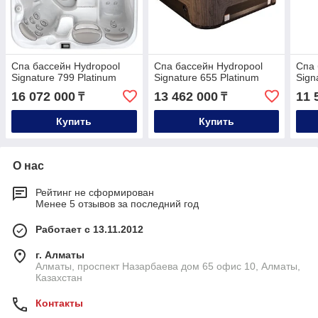
Спа бассейн Hydropool
Спа бассейн Hydropool
Спа 
Signature 799 Platinum
Signature 655 Platinum
Sign
16 072 000
13 462 000
11 
₸
₸
Купить
Купить
О нас
Рейтинг не сформирован
Менее 5 отзывов за последний год
Работает с 13.11.2012
г. Алматы
Алматы, проспект Назарбаева дом 65 офис 10, Алматы,
Казахстан
Контакты