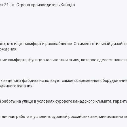
ок 31 шт. Страна производитель Канада
я тех, кто ищет комфорт и расслабление. Он имеет стильный дизайн
вождения.
тание комфорта, функциональности и стиля, которое сделает ваш
воих изделиях фабрика использует самое современное оборудовани
одичного купания.
 работы на улице в условиях сурового канадского климата, гаранти
 отличная работа в условиях суровый российских зим, минимально 