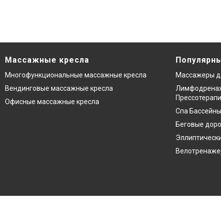
Массажные кресла
Популярны
Многофункциональные массажные кресла
Массажеры д
Вендинговые массажные кресла
Лимфодренаж
Прессотерап
Офисные массажные кресла
Спа Бассейны
Беговые дор
Эллиптическ
Велотренаж