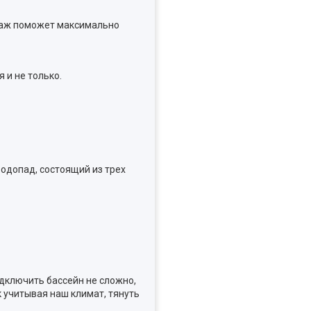
ссаж поможет максимально
 и не только.
водопад, состоящий из трех
одключить бассейн не сложно,
к учитывая наш климат, тянуть