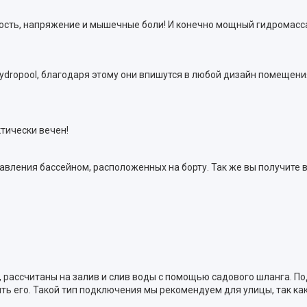
алость, напряжение и мышечные боли! И конечно мощный гидрома
dropool, благодаря этому они впишутся в любой дизайн помещения
ктически вечен!
авления бассейном, расположенных на борту. Так же вы получите 
, рассчитаны на залив и слив воды с помощью садового шланга. П
ть его. Такой тип подключения мы рекомендуем для улицы, так ка