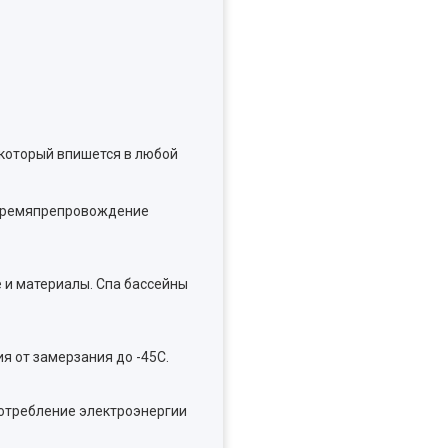
, который впишется в любой
е времяпрепровождение
е и материалы. Спа бассейны
я от замерзания до -45С.
потребление электроэнергии