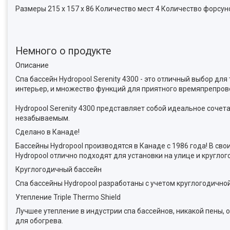
Размеры 215 х 157 х 86 Количество мест 4 Количество форсун
Немного о продукте
Описание
Спа бассейн Hydropool Serenity 4300 - это отличный выбор дл
интерьер, и множество функций для приятного времяпрепро
Hydropool Serenity 4300 представляет собой идеальное соче
незабываемым.
Сделано в Канаде!
Бассейны Hydropool производятся в Канаде с 1986 года! В с
Hydropool отлично подходят для установки на улице и круглог
Круглогодичный бассейн
Спа бассейны Hydropool разработаны с учетом круглогодичной
Утепление Triple Thermo Shield
Лучшее утепление в индустрии спа бассейнов, никакой пены,
для обогрева.