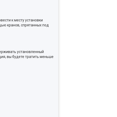
вести к месту установки
щью кранов, спрятанных под
держивать установленный
ция, вы будете тратить меньше