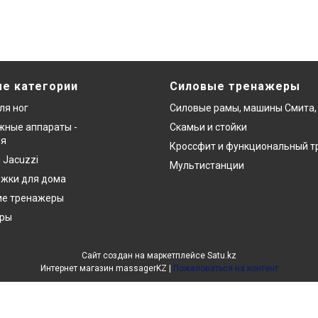
е категории
Силовые тренажеры
ля ног
Силовые рамы, машины Смита,
ные аппараты -
Скамьи и стойки
ия
Кроссфит и функциональный т
 Jacuzzi
Мультистанции
ожки для дома
ие тренажеры
еры
Сайт создан на маркетплейсе
Satu.kz
Интернет магазин massagerKZ |
Пожаловаться на контент