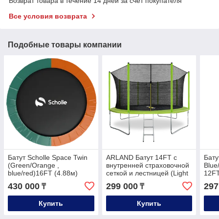
Возврат товара в течение 14 дней за счет покупателя
Все условия возврата
Подобные товары компании
Батут Scholle Space Twin
ARLAND Батут 14FT с
Бату
(Green/Orange ,
внутренней страховочной
Blue
blue/red)16FT (4.88м)
сеткой и лестницей (Light
12FT
green)
430 000
299 000
297
₸
₸
Купить
Купить