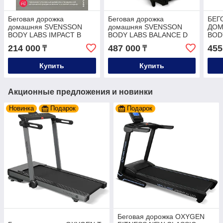
Беговая дорожка
Беговая дорожка
БЕГ
домашняя SVENSSON
домашняя SVENSSON
ДОМ
BODY LABS IMPACT B
BODY LABS BALANCE D
BOD
214 000
487 000
455
₸
₸
Купить
Купить
Акционные предложения и новинки
Новинка
Подарок
Подарок
Беговая дорожка OXYGEN