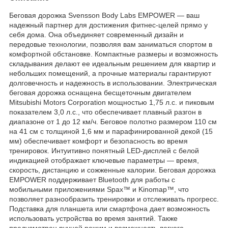
Беговая дорожка Svensson Body Labs EMPOWER — ваш
надежный партнер для достижения фитнес-целей прямо у
себя дома. Она объединяет современный дизайн и
передовые технологии, позволяя вам заниматься спортом в
комфортной обстановке. Компактные размеры и возможность
складывания делают ее идеальным решением для квартир и
небольших помещений, а прочные материалы гарантируют
долговечность и надежность в использовании. Электрическая
беговая дорожка оснащена бесщеточным двигателем
Mitsubishi Motors Corporation мощностью 1,75 л.с. и пиковым
показателем 3,0 л.с., что обеспечивает плавный разгон в
диапазоне от 1 до 12 км/ч. Беговое полотно размером 110 см
на 41 см с толщиной 1,6 мм и парафинированной декой (15
мм) обеспечивает комфорт и безопасность во время
тренировок. Интуитивно понятный LED-дисплей с белой
индикацией отображает ключевые параметры — время,
скорость, дистанцию и сожженные калории. Беговая дорожка
EMPOWER поддерживает Bluetooth для работы с
мобильными приложениями Spax™ и Kinomap™, что
позволяет разнообразить тренировки и отслеживать прогресс.
Подставка для планшета или смартфона дает возможность
использовать устройства во время занятий. Также
предусмотрен ручной режим и возможность легкого