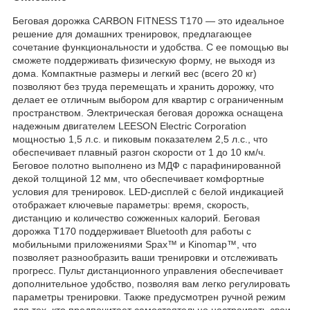
Беговая дорожка CARBON FITNESS T170 — это идеальное
решение для домашних тренировок, предлагающее
сочетание функциональности и удобства. С ее помощью вы
сможете поддерживать физическую форму, не выходя из
дома. Компактные размеры и легкий вес (всего 20 кг)
позволяют без труда перемещать и хранить дорожку, что
делает ее отличным выбором для квартир с ограниченным
пространством. Электрическая беговая дорожка оснащена
надежным двигателем LEESON Electric Corporation
мощностью 1,5 л.с. и пиковым показателем 2,5 л.с., что
обеспечивает плавный разгон скорости от 1 до 10 км/ч.
Беговое полотно выполнено из МДФ с парафинированной
декой толщиной 12 мм, что обеспечивает комфортные
условия для тренировок. LED-дисплей с белой индикацией
отображает ключевые параметры: время, скорость,
дистанцию и количество сожженных калорий. Беговая
дорожка T170 поддерживает Bluetooth для работы с
мобильными приложениями Spax™ и Kinomap™, что
позволяет разнообразить ваши тренировки и отслеживать
прогресс. Пульт дистанционного управления обеспечивает
дополнительное удобство, позволяя вам легко регулировать
параметры тренировки. Также предусмотрен ручной режим
для тех, кто предпочитает самостоятельно настраивать свои