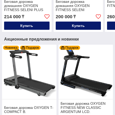
Беговая дорожка
Беговая дорожка
Бег
домашняя OXYGEN
домашняя OXYGEN
FIT
FITNESS SELENI PLUS
FITNESS SELENI
214 000
200 000
260
₸
₸
Купить
Купить
Акционные предложения и новинки
Новинка
Подарок
Подарок
Беговая дорожка OXYGEN
Беговая дорожка OXYGEN T-
FITNESS NEW CLASSIC
COMPACT B.
ARGENTUM LCD.