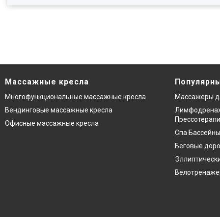
Массажные кресла
Популярны
Многофункциональные массажные кресла
Массажеры д
Вендинговые массажные кресла
Лимфодренаж
Прессотерап
Офисные массажные кресла
Спа Бассейны
Беговые дор
Эллиптическ
Велотренаж