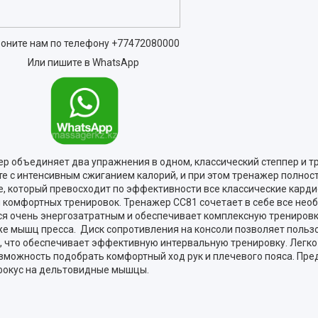
оните нам по телефону
+77472080000
Или пишите в WhatsApp
ер объединяет два упражнения в одном, классический степпер и тр
 с интенсивным сжиганием калорий, и при этом тренажер полност
нке, который превосходит по эффективности все классические кар
и комфортных тренировок. Тренажер CC81 сочетает в себе все не
ся очень энергозатратным и обеспечивает комплексную тренировку
кже мышц пресса. Диск сопротивления на консоли позволяет поль
, что обеспечивает эффективную интервальную тренировку. Легко
зможность подобрать комфортный ход рук и плечевого пояса. Пре
 фокус на дельтовидные мышцы.