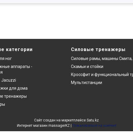
е категории
Силовые тренажеры
ля ног
Силовые рамы, машины Смита,
ные аппараты -
Скамьи и стойки
ия
Кроссфит и функциональный т
 Jacuzzi
Мультистанции
ожки для дома
ие тренажеры
еры
Сайт создан на маркетплейсе
Satu.kz
Интернет магазин massagerKZ |
Пожаловаться на контент