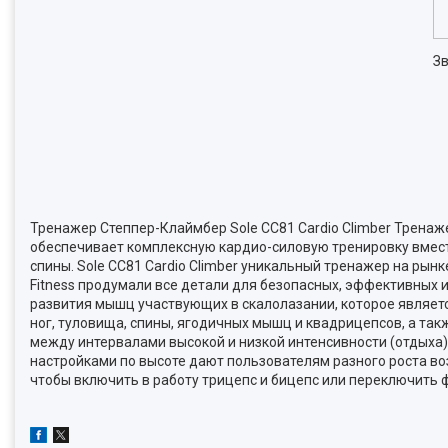
Зв
Тренажер Степпер-Клаймбер Sole CC81 Cardio Climber Тренаж
обеспечивает комплексную кардио-силовую тренировку вместе
спины. Sole CC81 Cardio Climber уникальный тренажер на ры
Fitness продумали все детали для безопасных, эффективных 
развития мышц участвующих в скалолазании, которое являет
ног, туловища, спины, ягодичных мышц и квадрицепсов, а та
между интервалами высокой и низкой интенсивности (отдыха)
настройками по высоте дают пользователям разного роста во
чтобы включить в работу трицепс и бицепс или переключить