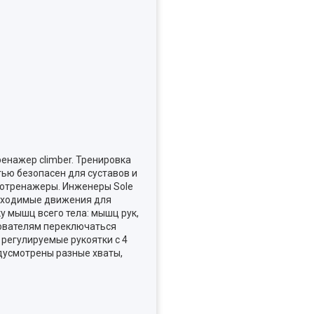
енажер climber. Тренировка
ью безопасен для суставов и
диотренажеры. Инженеры Sole
обходимые движения для
 мышц всего тела: мышц рук,
зователям переключаться
 регулируемые рукоятки с 4
дусмотрены разные хваты,