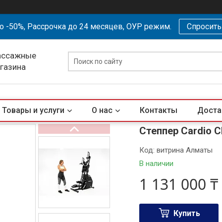
о -50%, Рассрочка до 24 месяцев, ОУР режим.
Спросит
ассажные
агазина
Товары и услуги
О нас
Контакты
Доста
Степпер Cardio C
Код:
витрина Алматы
В наличии
1 131 000 ₸
Купить