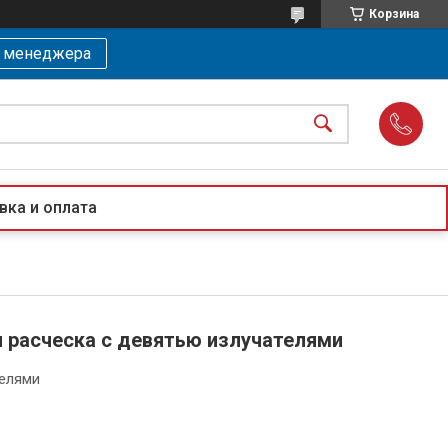
Корзина
ь менеджера
вка и оплата
я расческа с девятью излучателями
телями