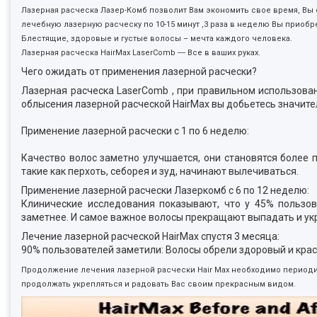
Лазерная расческа Лазер-Комб позволит Вам экономить свое время, Вы
лечебную лазерную расческу по 10-15 минут ,3 раза в неделю Вы приоб
Блестящие, здоровые и густые волосы – мечта каждого человека.
Лазерная расческа HairMax LaserComb ― Все в ваших руках.
Чего ожидать от применения лазерной расчески?
Лазерная расческа LaserComb , при правильном использова
облысения лазерной расческой HairMax вы добьетесь значит
Применение лазерной расчески с 1 по 6 неделю:
Качество волос заметно улучшается, они становятся более 
такие как перхоть, себорея и зуд, начинают вылечиваться.
Применение лазерной расчески Лазеркомб с 6 по 12 неделю:
Клинические исследования показывают, что у 45% пользов
заметнее. И самое важное волосы прекращают выпадать и ук
Лечение лазерной расческой HairMax спустя 3 месяца:
90% пользователей заметили: Волосы обрели здоровый и крас
Продолжение лечения лазерной расчески Hair Max необходимо периоди
продолжать укрепляться и радовать Вас своим прекрасным видом.