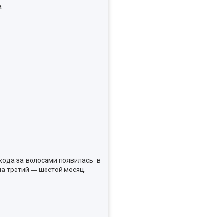
а
ухода за волосами появилась в
на третий ― шестой месяц.