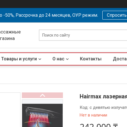
о -50%, Рассрочка до 24 месяцев, ОУР режим.
Спросит
ассажные
агазина
Товары и услуги
О нас
Контакты
Доста
Hairmax лазерна
Код:
с девятью излуча
Нет в наличии
242 000 ₸