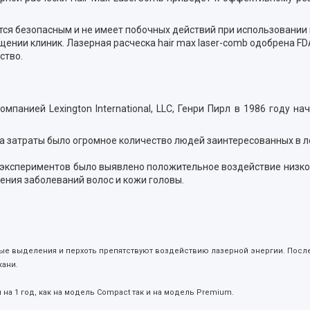
тся безопасным и не имеет побочных действий при использовании
щении клиник. Лазерная расческа hair max laser-comb одобрена F
йство.
нией Lexington International, LLC, Генри Пирл в 1986 году на
на затраты было огромное количество людей заинтересованных в 
 экспериментов было выявлено положительное воздействие низко
чения заболеваний волос и кожи головы.
ьные выделения и перхоть препятствуют воздействию лазерной энергии. Пос
кани.
 на 1 год, как на модель Compact так и на модель Premium.