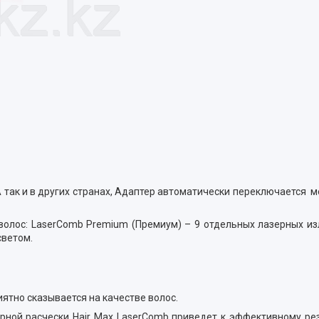
так и в других странах, Адаптер автоматически переключается м
волос: LaserComb Premium (Премиум) – 9 отдельных лазерных из
светом.
иятно сказывается на качестве волос.
рной расчески Hair Max LaserComb приведет к эффективному ре