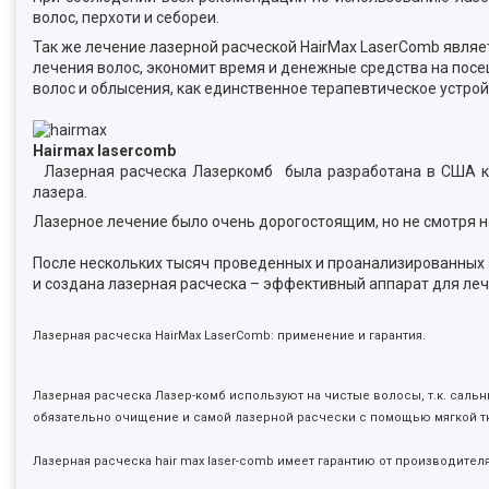
волос, перхоти и себореи.
Так же лечение лазерной расческой HairMax LaserComb являе
лечения волос, экономит время и денежные средства на посе
волос и
облысения, как единственное терапевтическое устро
Hairmax lasercomb
Лазерная расческа Лазеркомб была разработана в США компа
лазера.
Лазерное лечение было очень дорогостоящим, но не смотря 
После нескольких тысяч проведенных и проанализированных
и создана лазерная расческа – эффективный аппарат для ле
Лазерная расческа
HairMax LaserComb
: применение и гарантия.
Лазерная расческа Лазер-комб используют на чистые волосы, т.к. сал
обязательно очищение и самой лазерной расчески с помощью мягкой т
Лазерная расческа hair max laser-comb имеет гарантию от производителя