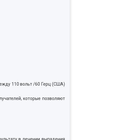
ежду 110 вольт /60 Герц (США)
лучателей, которые позволяют
зультату в лечении выпадения