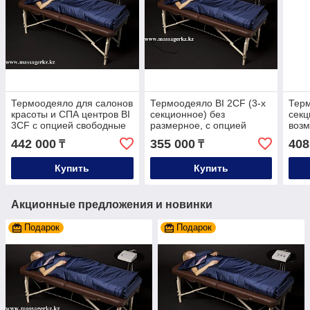
Термоодеяло для салонов
Термоодеяло BI 2CF (3-х
Терм
красоты и СПА центров BI
секционное) без
секц
3CF с опцией свободные
размерное, с опцией
воз
руки (под все размеры)
свободные руки! с
инд
442 000
355 000
408
₸
₸
возможность отключения
наст
секции
для 
Купить
Купить
Акционные предложения и новинки
Подарок
Подарок