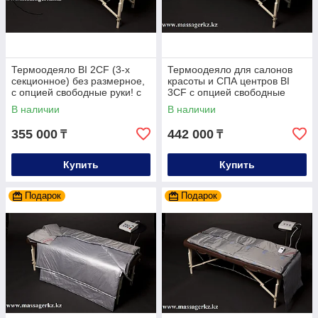
Термоодеяло BI 2CF (3-х
Термоодеяло для салонов
секционное) без размерное,
красоты и СПА центров BI
с опцией свободные руки! с
3CF с опцией свободные
возможность отключения
руки (под все размеры)
В наличии
В наличии
секции
355 000
442 000
₸
₸
Купить
Купить
Подарок
Подарок