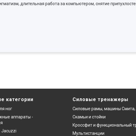
тигматизм, длительная работа за компьютером, снятие припухлосте
е категории
Силовые тренажеры
ля ног
Силовые рамы, машины Смита,
ные аппараты -
Скамьи и стойки
ия
Кроссфит и функциональный т
 Jacuzzi
Мультистанции