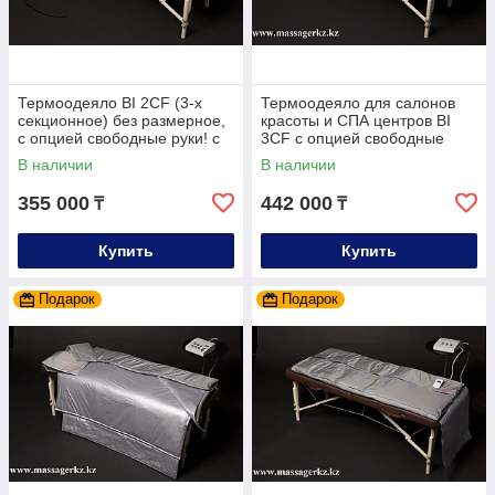
Термоодеяло BI 2CF (3-х
Термоодеяло для салонов
секционное) без размерное,
красоты и СПА центров BI
с опцией свободные руки! с
3CF с опцией свободные
возможность отключения
руки (под все размеры)
В наличии
В наличии
секции
355 000
442 000
₸
₸
Купить
Купить
Подарок
Подарок