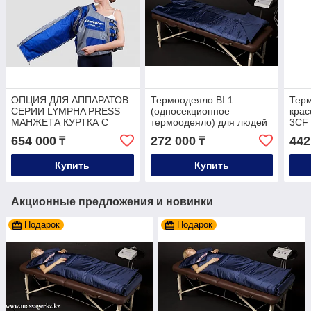
ОПЦИЯ ДЛЯ АППАРАТОВ
Термоодеяло BI 1
Терм
СЕРИИ LYMPHA PRESS —
(односекционное
крас
МАНЖЕТА КУРТКА С
термоодеяло) для людей
3CF 
ОДНИМ РУКАВОМ НА
44-46 размера одежды
руки
654 000
272 000
442
₸
₸
ТЕЛО
Купить
Купить
Акционные предложения и новинки
Подарок
Подарок