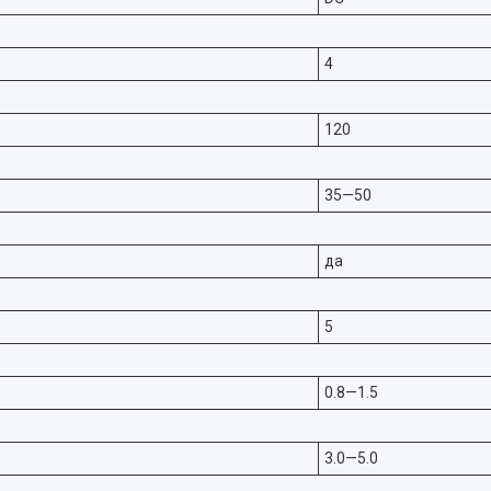
4
120
35—50
да
5
0.8—1.5
3.0—5.0