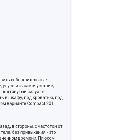
олить себе длительные
у, улучшить самочувствие,
 подтянутый силуэт в
ть в шкафу, под кроватью, под
мном варианте
Compact 201
ад, в стороны, с частотой от
ела, без привыкания - это
траченном времени. Плюсом