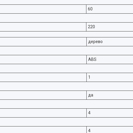
60
220
дерево
ABS
1
да
4
4