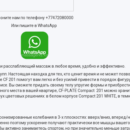
оните нам по телефону
+77472080000
Или пишите в WhatsApp
ли расслабляющий массаж в любое время, удобно и эффективно.
пп. Настоящая находка для тех, кто ценит время и не может позв
 CF 201 помогут вам легко и без усилий привести в порядок фигур
фисе. Вы сможете придать своему телу упругие формы и приобрести
много места в вашей квартире, CF-PLATE Compact 201 можно храни
вух цветовых решениях: в белом корпусе Compact 201 WHITE, в те
изированные колебания в 3-х плоскостях: вверх/вниз, вперед/наз
енно поэтому ускорение получают практически все мышцы вашего т
 Вы активно занимаетесь спортом, но при значительно меньше за