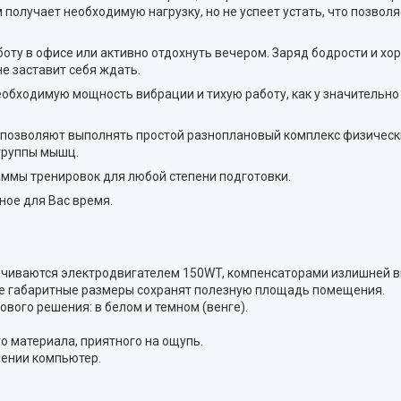
м получает необходимую нагрузку, но не успеет устать, что позвол
оту в офисе или активно отдохнуть вечером. Заряд бодрости и хо
е заставит себя ждать.
обходимую мощность вибрации и тихую работу, как у значительно
 позволяют выполнять простой разноплановый комплекс физическ
группы мышц.
ммы тренировок для любой степени подготовки.
ное для Вас время.
ечиваются электродвигателем 150WT, компенсаторами излишней в
ые габаритные размеры сохранят полезную площадь помещения.
вого решения: в белом и темном (венге).
о материала, приятного на ощупь.
лении компьютер.