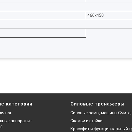
466х450
е категории
Силовые тренажеры
ля ног
Силовые рамы, машины Смита,
ные аппараты -
Скамьи и стойки
ия
Кроссфит и функциональный т