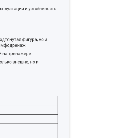
сплуатации и устойчивость
одтянутая фигура, но и
лимфодренаж.
й на тренажере.
олько внешне, но и