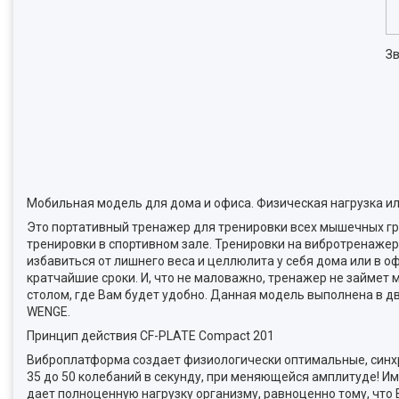
Зв
Мобильная модель для дома и офиса. Физическая нагрузка и
Это портативный тренажер для тренировки всех мышечных гру
тренировки в спортивном зале. Тренировки на вибротренажере
избавиться от лишнего веса и целлюлита у себя дома или в о
кратчайшие сроки. И, что не маловажно, тренажер не займет 
столом, где Вам будет удобно. Данная модель выполнена в д
WENGE.
Принцип действия CF-PLATE Compact 201
Виброплатформа создает физиологически оптимальные, синхрон
35 до 50 колебаний в секунду, при меняющейся амплитуде! Им
дает полноценную нагрузку организму, равноценно тому, что