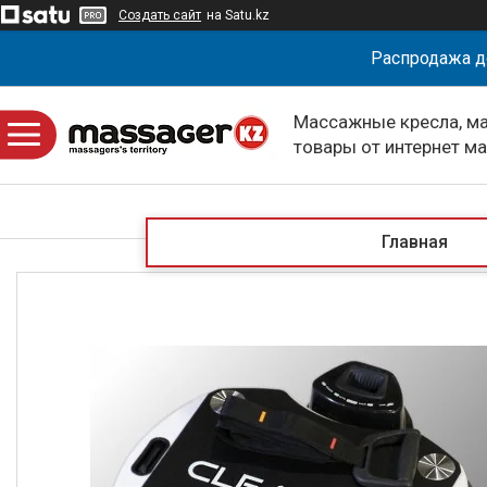
Создать сайт
на Satu.kz
Распродажа д
Массажные кресла, м
товары от интернет м
massagerKZ
Главная