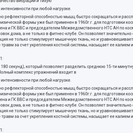
ачество вибрации и тихую
 интенсивности при любой нагрузке.
о рефлекторной способностью мышц быстро сокращаться и рассл
зической формы уже был применен в 1960г.г. для подготовки кос
дена и ГК ВВС и председателем Межведомственного НТС АН по ко
вок дома, а не только в фитнес-клубе. Он позволяет значительно
рация не только стимулирует мышечную ткань, но и уравновешивае
травм за счет укрепления костной системы, насыщает ее калием 
1:
до 180 секунд), который позволяет разделить среднюю 15-ти минут
 Полный комплекс упражнений входит в
 интенсивности при любой нагрузке.
о рефлекторной способностью мышц быстро сокращаться и рассл
зической формы уже был применен в 1960г.г. для подготовки кос
дена и ГК ВВС и председателем Межведомственного НТС АН по ко
вок дома, а не только в фитнес-клубе. Он позволяет значительно
рация не только стимулирует мышечную ткань, но и уравновешивае
травм за счет укрепления костной системы, насыщает ее калием 
1: