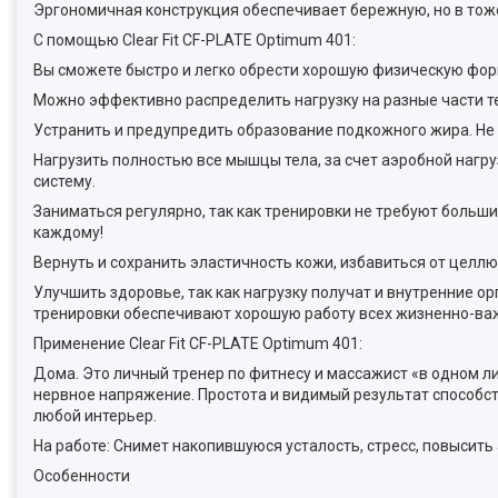
Эргономичная конструкция обеспечивает бережную, но в тож
С помощью Clear Fit CF-PLATE Optimum 401:
Вы сможете быстро и легко обрести хорошую физическую фор
Можно эффективно распределить нагрузку на разные части тела 
Устранить и предупредить образование подкожного жира. Не 
Нагрузить полностью все мышцы тела, за счет аэробной нагру
систему.
Заниматься регулярно, так как тренировки не требуют больши
каждому!
Вернуть и сохранить эластичность кожи, избавиться от целл
Улучшить здоровье, так как нагрузку получат и внутренние 
тренировки обеспечивают хорошую работу всех жизненно-ва
Применение Clear Fit CF-PLATE Optimum 401:
Дома. Это личный тренер по фитнесу и массажист «в одном л
нервное напряжение. Простота и видимый результат способс
любой интерьер.
На работе: Снимет накопившуюся усталость, стресс, повысить 
Особенности