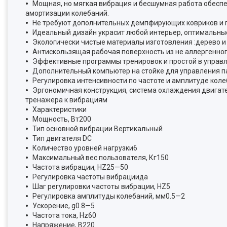
Мощная, но мягкая вибрация и бесшумная работа обесп
амортизации колебаний.
Не требуют дополнительных демпфирующих ковриков и 
Идеальный дизайн украсит любой интерьер, оптимальны
Экологически чистые материалы изготовления :дерево и
Антискользящая рабочая поверхность из не аллергенног
Эффективные программы тренировок и простой в управ
Дополнительный компьютер на стойке для управления п
Регулировка интенсивности по частоте и амплитуде коле
Эргономичная конструкция, система охлаждения двигат
тренажера к вибрациям
Характеристики
Мощность, Вт200
Тип основной вибрации Вертикальный
Тип двигателя DC
Количество уровней нагрузки6
Максимальный вес пользователя, Кг150
Частота вибрации, HZ25—50
Регулировка частоты вибрациида
Шаг регулировки частоты вибрации, HZ5
Регулировка амплитуды колебаний, мм0.5—2
Ускорение, g0.8—5
Частота тока, Hz60
Напряжение, В220