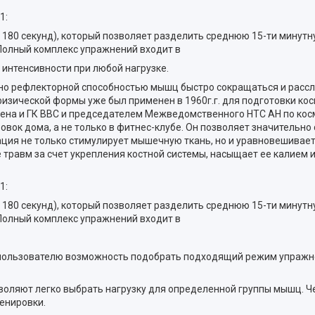
1:
до 180 секунд), который позволяет разделить среднюю 15-ти минут
 Полный комплекс упражнений входит в
 интенсивности при любой нагрузке.
о рефлекторной способностью мышц быстро сокращаться и рассл
зической формы уже был применен в 1960г.г. для подготовки кос
дена и ГК ВВС и председателем Межведомственного НТС АН по ко
вок дома, а не только в фитнес-клубе. Он позволяет значительно
рация не только стимулирует мышечную ткань, но и уравновешивае
травм за счет укрепления костной системы, насыщает ее калием 
1:
до 180 секунд), который позволяет разделить среднюю 15-ти минут
 Полный комплекс упражнений входит в
 пользователю возможность подобрать подходящий режим упражне
оляют легко выбрать нагрузку для определенной группы мышц. Ч
енировки.