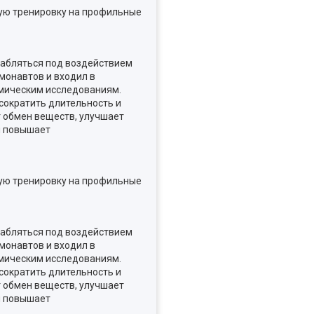
ную тренировку на профильные
абляться под воздействием
монавтов и входил в
смическим исследованиям.
 сократить длительность и
т обмен веществ, улучшает
и повышает
ную тренировку на профильные
абляться под воздействием
монавтов и входил в
смическим исследованиям.
 сократить длительность и
т обмен веществ, улучшает
и повышает