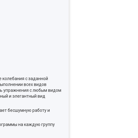
 колебания с заданной
выполнении всех видов
ть упражнения с любым видом
ный и элегантный вид
ает бесшумную работу и
рограммы на каждую группу