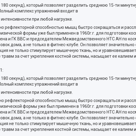
до 180 секунд), который позволяет разделить среднюю 15-ти минут
 Полный комплекс упражнений входит в
 интенсивности при любой нагрузке.
о рефлекторной способностью мышц быстро сокращаться и рассл
зической формы уже был применен в 1960г.г. для подготовки кос
дена и ГК ВВС и председателем Межведомственного НТС АН по ко
вок дома, а не только в фитнес-клубе. Он позволяет значительно
рация не только стимулирует мышечную ткань, но и уравновешивае
травм за счет укрепления костной системы, насыщает ее калием 
1:
до 180 секунд), который позволяет разделить среднюю 15-ти минут
 Полный комплекс упражнений входит в
 интенсивности при любой нагрузке.
о рефлекторной способностью мышц быстро сокращаться и рассл
зической формы уже был применен в 1960г.г. для подготовки кос
дена и ГК ВВС и председателем Межведомственного НТС АН по ко
вок дома, а не только в фитнес-клубе. Он позволяет значительно
рация не только стимулирует мышечную ткань, но и уравновешивае
травм за счет укрепления костной системы, насыщает ее калием 