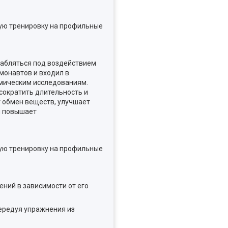
ную тренировку на профильные
абляться под воздействием
монавтов и входил в
смическим исследованиям.
 сократить длительность и
т обмен веществ, улучшает
и повышает
ную тренировку на профильные
ний в зависимости от его
ередуя упражнения из