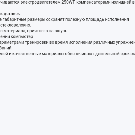
ечиваются электродвигателем 250WT, компенсаторами излишней 
подставок.
е габаритные размеры сохранят полезную площадь исполнения
 стекловолокно.
о материала, приятного на ощупь.
лении компьютер
араметрами тренировки во время исполнения различных упражнен
баний.
елей и качественные материалы обеспечивают длительный срок эк