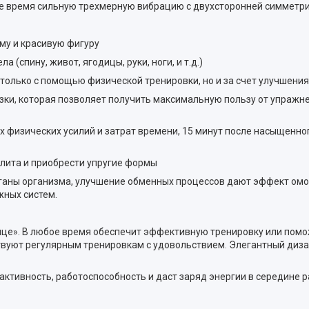
е время сильную трехмерную вибрацию с двухсторонней симметри
му и красивую фигуру
(спину, живот, ягодицы, руки, ноги, и т.д.)
только с помощью физической тренировки, но и за счет улучшени
зки, которая позволяет получить максимальную пользу от упражне
х физических усилий и затрат времени, 15 минут после насыщенно
юлита и приобрести упругие формы
органы организма, улучшение обменных процессов дают эффект ом
жных систем.
ице». В любое время обеспечит эффективную тренировку или помо
твуют регулярным тренировкам с удовольствием. Элегантный диза
активность, работоспособность и даст заряд энергии в середине р