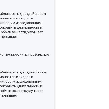
абляться под воздействием
монавтов и входил в
смическим исследованиям.
 сократить длительность и
т обмен веществ, улучшает
и повышает
ную тренировку на профильные
абляться под воздействием
монавтов и входил в
смическим исследованиям.
 сократить длительность и
т обмен веществ, улучшает
и повышает