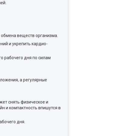
ей.
я обмена веществ организма.
ний и укрепить кардио-
го рабочего дня по силам
оложения, а регулярные
жет снять физическое и
йн и компактность впишутся в
абочего дня.