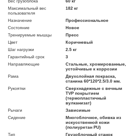
Вес грузоблока
60 кг
Максимальный вес
182 кг
пользователя
Назначение
Профессиональное
Состояние
Новое
Тренируемые мышцы
Пресс
Цвет
Коричневый
Шаг нагрузки
2.5 кг
Гарантийный срок
3
Направляющие
Стальные, хромированные,
устойчивые к коррозии
Рама
Двухслойная покраска,
станина 60*120*2.5/3.0 мм.
Рукоятки
Сверхнадежные с вечным
TVP покрытием
(термопластичный
вулканизат)
Рычаги
Зависимые
Сидение
Многоблочное, обивка из
искусственной кожи
(полиуретан PU)
Тип
Грузоблочный станок