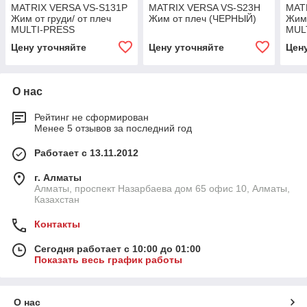
MATRIX VERSA VS-S131P
MATRIX VERSA VS-S23H
MAT
Жим от груди/ от плеч
Жим от плеч (ЧЕРНЫЙ)
Жим 
MULTI-PRESS
MUL
(СЕРЕБРИСТЫЙ)
Цену уточняйте
Цену уточняйте
Цен
О нас
Рейтинг не сформирован
Менее 5 отзывов за последний год
Работает с 13.11.2012
г. Алматы
Алматы, проспект Назарбаева дом 65 офис 10, Алматы,
Казахстан
Контакты
Сегодня работает с 10:00 до 01:00
Показать весь график работы
О нас