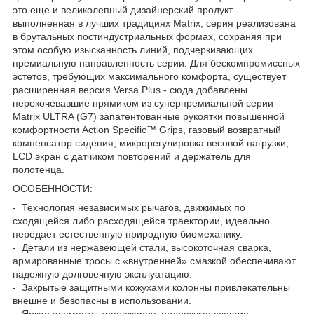
это еще и великолепный дизайнерский продукт -
выполненная в лучших традициях Matrix, серия реализована
в брутальных постиндустриальных формах, сохраняя при
этом особую изысканность линий, подчеркивающих
премиальную направленность серии. Для бескомпромиссных
эстетов, требующих максимального комфорта, существует
расширенная версия Versa Plus - сюда добавлены
перекочевавшие прямиком из суперпремиальной серии
Matrix ULTRA (G7) запатентованные рукоятки повышенной
комфортности Action Specific™ Grips, газовый возвратный
компенсатор сидения, микрорегулировка весовой нагрузки,
LCD экран с датчиком повторений и держатель для
полотенца.
ОСОБЕННОСТИ:
- Технология независимых рычагов, движимых по
сходящейся либо расходящейся траектории, идеально
передает естественную природную биомеханику.
- Детали из нержавеющей стали, высокоточная сварка,
армированные тросы с «внутренней» смазкой обеспечивают
надежную долговечную эксплуатацию.
- Закрытые защитными кожухами колонны привлекательны
внешне и безопасны в использовании.
- Яркие элементы тренажеров, подразумевающие