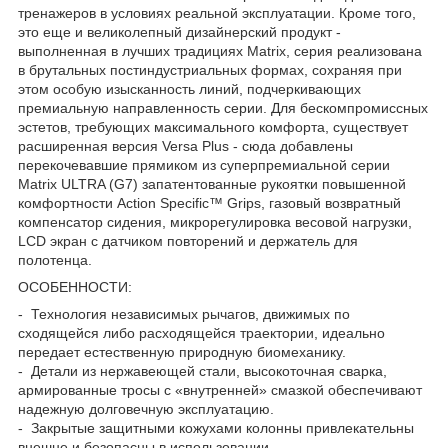
тренажеров в условиях реальной эксплуатации. Кроме того,
это еще и великолепный дизайнерский продукт -
выполненная в лучших традициях Matrix, серия реализована
в брутальных постиндустриальных формах, сохраняя при
этом особую изысканность линий, подчеркивающих
премиальную направленность серии. Для бескомпромиссных
эстетов, требующих максимального комфорта, существует
расширенная версия Versa Plus - сюда добавлены
перекочевавшие прямиком из суперпремиальной серии
Matrix ULTRA (G7) запатентованные рукоятки повышенной
комфортности Action Specific™ Grips, газовый возвратный
компенсатор сидения, микрорегулировка весовой нагрузки,
LCD экран с датчиком повторений и держатель для
полотенца.
ОСОБЕННОСТИ:
- Технология независимых рычагов, движимых по
сходящейся либо расходящейся траектории, идеально
передает естественную природную биомеханику.
- Детали из нержавеющей стали, высокоточная сварка,
армированные тросы с «внутренней» смазкой обеспечивают
надежную долговечную эксплуатацию.
- Закрытые защитными кожухами колонны привлекательны
внешне и безопасны в использовании.