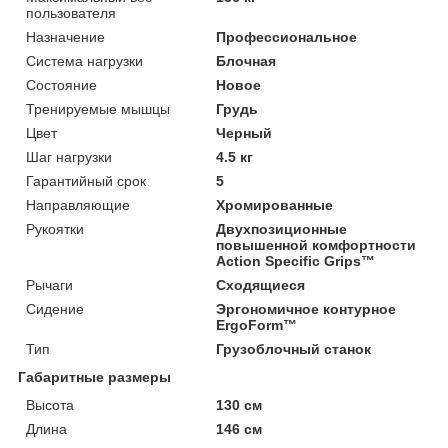
пользователя
Назначение
Профессиональное
Система нагрузки
Блочная
Состояние
Новое
Тренируемые мышцы
Грудь
Цвет
Черный
Шаг нагрузки
4.5 кг
Гарантийный срок
5
Направляющие
Хромированные
Рукоятки
Двухпозиционные
повышенной комфортности
Action Specific Grips™
Рычаги
Сходящиеся
Сидение
Эргономичное контурное
ErgoForm™
Тип
Грузоблочный станок
Габаритные размеры
Высота
130 см
Длина
146 см