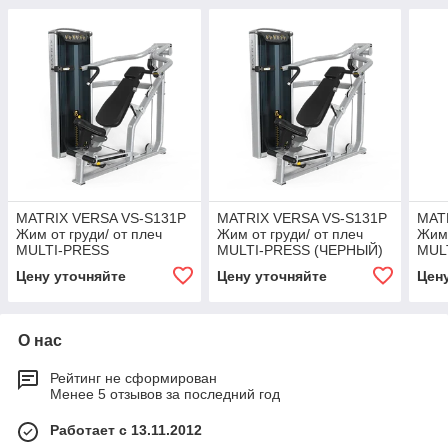
MATRIX VERSA VS-S131P
MATRIX VERSA VS-S131P
MAT
Жим от груди/ от плеч
Жим от груди/ от плеч
Жим 
MULTI-PRESS
MULTI-PRESS (ЧЕРНЫЙ)
MUL
(СЕРЕБРИСТЫЙ)
(СЕ
Цену уточняйте
Цену уточняйте
Цен
О нас
Рейтинг не сформирован
Менее 5 отзывов за последний год
Работает с 13.11.2012