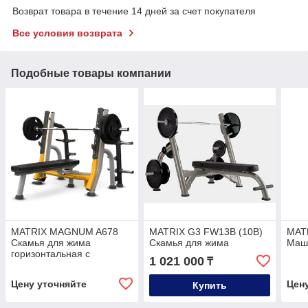
Возврат товара в течение 14 дней за счет покупателя
Все условия возврата
Подобные товары компании
MATRIX MAGNUM A678
MATRIX G3 FW13B (10B)
MAT
Скамья для жима
Скамья для жима
Маш
горизонтальная с
1 021 000
₸
доводчиком (ЧЕРНЫЙ)
Цену уточняйте
Цен
Купить