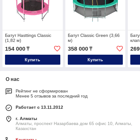
Батут Hasttings Classic
Батут Classic Green (3,66
Бату
(1,82 м)
м)
клап
154 000
358 000
269
₸
₸
Купить
Купить
О нас
Рейтинг не сформирован
Менее 5 отзывов за последний год
Работает с 13.11.2012
г. Алматы
Алматы, проспект Назарбаева дом 65 офис 10, Алматы,
Казахстан
Контакты