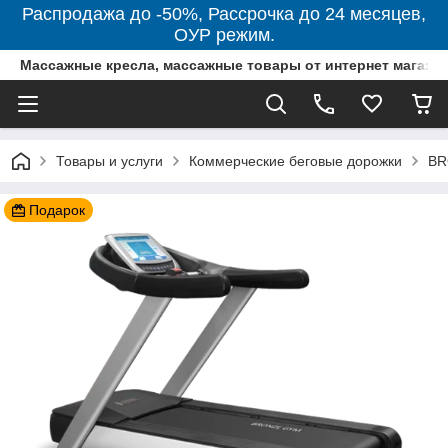
Распродажа до -50%, Рассрочка до 24 месяцев,
ОУР режим.
Массажные кресла, массажные товары от интернет магази
Товары и услуги
Коммерческие беговые дорожки
BR
Подарок