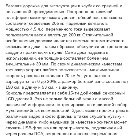
Беговая дорожка для эксплуатации в клубах со средней и
повышенной проходимостью. Построена на тяжелой
платформе коммерческого уровня, общий вес тренажера
составляет серьезные 206 кг. Надежный двигатель
мощностью 4.5 л.с. переменного тока выдерживает
пользователя весом вплоть до 200 кг. Отличительной
особенностью дорожки является система автоматического
смазывания деки - таким образом, обслуживание тренажера
сведено практически к нулю. Сама дека надежна в
использовании, ее толщина составляет более чем
внушительные 30 мм. По своим динамическим качествам
тренажер устроит любого пользователя - максимальная
скорость разгона составляет 20 км./ч., угол наклона
варьируется от 0 до 20%, а размер беговой зоны составляет
150 см. в длину и 53 см. - в ширину.
Консоль представляет из себя 15-ти дюймовый сенсорный
LCD дисплей. Это не только большой экран с массой
различной информации по тренировке, но и широкий набор
мультимедийных возможностей. Здесь можно просматривать
различные видео и фото файлы, а также слушать музыку -
через динамики либо наушники (в качестве носителя может
служить USB-флешка или проигрыватель, подключаемый
через разъем RCA; встроенная в консоль современная