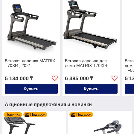
Беговая дорожка MATRIX
Беговая дорожка для
Бего
T70XR , 2021
дома MATRIX T70XIR
дом
TF5
5 134 000
6 385 000
5 1
₸
₸
Купить
Купить
Акционные предложения и новинки
Новинка
Подарок
Подарок