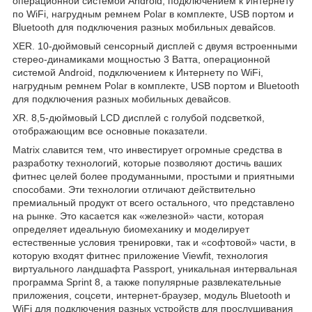
операционной системой Android, подключением к Интернету
по WiFi, нагрудным ремнем Polar в комплекте, USB портом и
Bluetooth для подключения разных мобильных девайсов.
XER. 10-дюймовый сенсорный дисплей с двумя встроенными
стерео-динамиками мощностью 3 Ватта, операционной
системой Android, подключением к Интернету по WiFi,
нагрудным ремнем Polar в комплекте, USB портом и Bluetooth
для подключения разных мобильных девайсов.
XR. 8,5-дюймовый LCD дисплей с голубой подсветкой,
отображающим все основные показатели.
Matrix славится тем, что инвестирует огромные средства в
разработку технологий, которые позволяют достичь ваших
фитнес целей более продуманными, простыми и приятными
способами. Эти технологии отличают действительно
премиальный продукт от всего остального, что представлено
на рынке. Это касается как «железной» части, которая
определяет идеальную биомеханику и моделирует
естественные условия тренировки, так и «софтовой» части, в
которую входят фитнес приложение Viewfit, технология
виртуального ландшафта Passport, уникальная интервальная
программа Sprint 8, а также популярные развлекательные
приложения, соцсети, интернет-браузер, модуль Bluetooth и
WiFi для подключения разных устройств для прослушивания