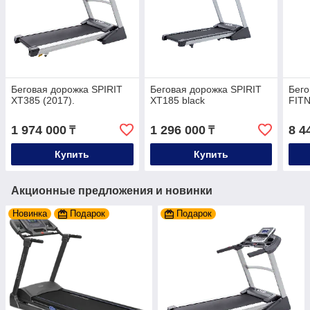
Беговая дорожка SPIRIT
Беговая дорожка SPIRIT
Бего
XT385 (2017).
XT185 black
FIT
1 974 000
1 296 000
8 4
₸
₸
Купить
Купить
Акционные предложения и новинки
Новинка
Подарок
Подарок