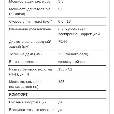
Мощность двигателя л/с
3,5
Мощность двигателя л/с
5,5
(пиковая)
Скорость (min-max) (км/ч)
0,8 - 18
Изменение угла наклона
(0-15 уровней) с
электронной коррекцией
Диаметр вала передний/
70/60
задний (мм)
Толщина деки (мм)
25 (Phenolic deck)
Беговое полотно
износоустойчивое
Размер бегового полотна
155 х 51
(см) (Д х Ш)
Максимальный вес
195
пользователя (кг)
КОМФОРТ
Система амортизации
да
Вспомогательные клавиши
да