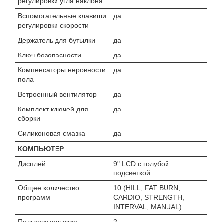
регулировки угла наклона
Вспомогательные клавиши
да
регулировки скорости
Держатель для бутылки
да
Ключ безопасности
да
Компенсаторы неровности
да
пола
Встроенный вентилятор
да
Комплект ключей для
да
сборки
Силиконовая смазка
да
КОМПЬЮТЕР
Дисплей
9" LCD с голубой
подсветкой
Общее количество
10 (HILL, FAT BURN,
программ
CARDIO, STRENGTH,
INTERVAL, MANUAL)
Пользовательские
2