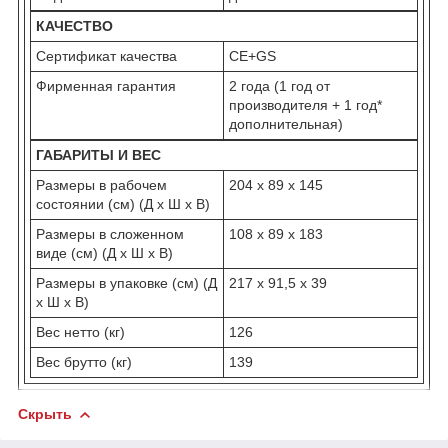
КАЧЕСТВО
Сертификат качества
CE+GS
Фирменная гарантия
2 года (1 год от
производителя + 1 год*
дополнительная)
ГАБАРИТЫ И ВЕС
Размеры в рабочем
204 х 89 х 145
состоянии (см) (Д х Ш х В)
Размеры в сложенном
108 х 89 х 183
виде (см) (Д х Ш х В)
Размеры в упаковке (см) (Д
217 х 91,5 х 39
х Ш х В)
Вес нетто (кг)
126
Вес брутто (кг)
139
Скрыть