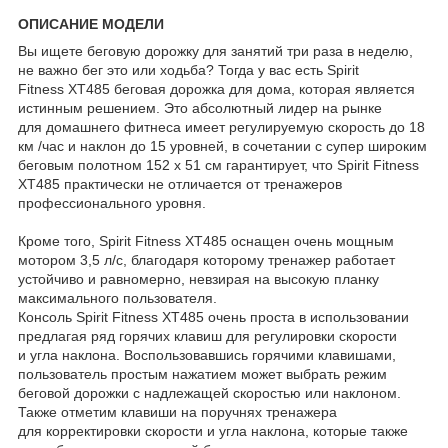
ОПИСАНИЕ МОДЕЛИ
Вы ищете беговую дорожку для занятий три раза в неделю,
не важно бег это или ходьба? Тогда у вас есть Spirit
Fitness XT485 беговая дорожка для дома, которая является
истинным решением. Это абсолютный лидер на рынке
для домашнего фитнеса имеет регулируемую скорость до 18
км /час и наклон до 15 уровней, в сочетании с супер широким
беговым полотном 152 x 51 см гарантирует, что Spirit Fitness
XT485 практически не отличается от тренажеров
профессионального уровня.
Кроме того, Spirit Fitness XT485 оснащен очень мощным
мотором 3,5 л/с, благодаря которому тренажер работает
устойчиво и равномерно, невзирая на высокую планку
максимального пользователя.
Консоль Spirit Fitness XT485 очень проста в использовании
предлагая ряд горячих клавиш для регулировки скорости
и угла наклона. Воспользовавшись горячими клавишами,
пользователь простым нажатием может выбрать режим
беговой дорожки с надлежащей скоростью или наклоном.
Также отметим клавиши на поручнях тренажера
для корректировки скорости и угла наклона, которые также