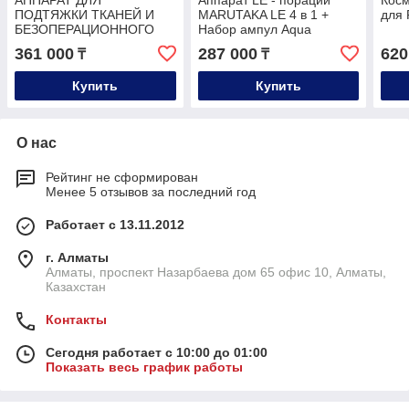
АППАРАТ ДЛЯ
Аппарат LE - порации
Косм
ПОДТЯЖКИ ТКАНЕЙ И
MARUTAKA LE 4 в 1 +
для
БЕЗОПЕРАЦИОННОГО
Набор ампул Aqua
ЛИФТИНГА BLACK
Peptides (10 шт.)
361 000
287 000
620
₸
₸
PANTHER
Купить
Купить
О нас
Рейтинг не сформирован
Менее 5 отзывов за последний год
Работает с 13.11.2012
г. Алматы
Алматы, проспект Назарбаева дом 65 офис 10, Алматы,
Казахстан
Контакты
Сегодня работает с 10:00 до 01:00
Показать весь график работы