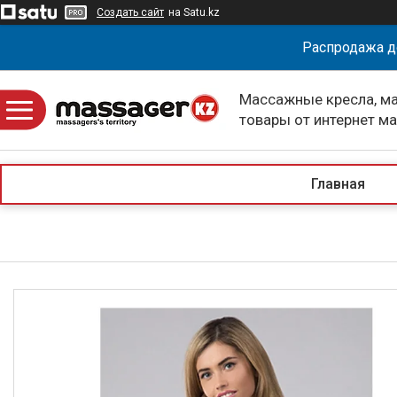
Создать сайт
на Satu.kz
Распродажа д
Массажные кресла, м
товары от интернет м
massagerKZ
Главная