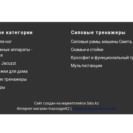
е категории
Силовые тренажеры
ля ног
Силовые рамы, машины Смита,
ные аппараты -
Скамьи и стойки
ия
Кроссфит и функциональный т
 Jacuzzi
Мультистанции
ожки для дома
ие тренажеры
еры
Сайт создан на маркетплейсе
Satu.kz
Интернет магазин massagerKZ |
Пожаловаться на контент