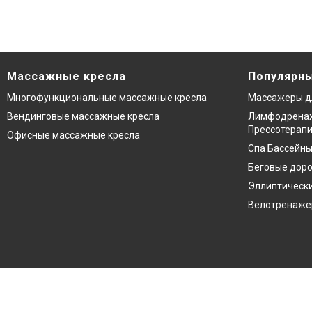
Массажные кресла
Популярны
Многофункциональные массажные кресла
Массажеры д
Вендинговые массажные кресла
Лимфодренаж
Прессотерап
Офисные массажные кресла
Спа Бассейны
Беговые дор
Эллиптическ
Велотренаж