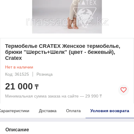
Термобелье CRATEX Женское термобелье,
брюки "Шерсть+Шелк" (цвет - бежевый),
Cratex
Нет в наличии
Код: 361525
Розница
21 000
₸
Минимальная сумма заказа на сайте — 29 990 ₸
Характеристики
Доставка
Оплата
Условия возврата
Описание