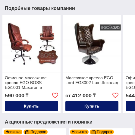
Подобные товары компании
Офисное массажное
Массажное кресло EGO
Офи
кресло EGO BOSS
Lord EG3002 Lux Шоколад
кре
EG1001 Махагон в
EG10
комплектации ELITE
ассо
590 000
412 000
544
₸
от
₸
(натуральная кожа)
комп
кожа
Купить
Купить
Акционные предложения и новинки
Новинка
Подарок
Новинка
Подарок