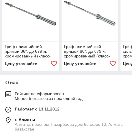
Гриф олимпийский
Гриф олимпийский
Гри
прямой 86", до 679 кг,
прямой 86", до 679 кг,
силь
хромированный (класс-
хромированный (класс-
хро
GOLD)
SILVER)
Цену уточняйте
Цену уточняйте
Цен
О нас
Рейтинг не сформирован
Менее 5 отзывов за последний год
Работает с 13.11.2012
г. Алматы
Алматы, проспект Назарбаева дом 65 офис 10, Алматы,
Казахстан