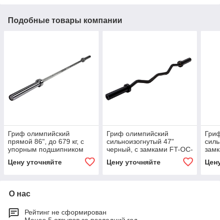
Подобные товары компании
Гриф олимпийский
Гриф олимпийский
Гри
прямой 86", до 679 кг, с
сильноизогнутый 47"
силь
упорным подшипником
черный, с замками FT-OC-
зам
51
Цену уточняйте
Цену уточняйте
Цен
О нас
Рейтинг не сформирован