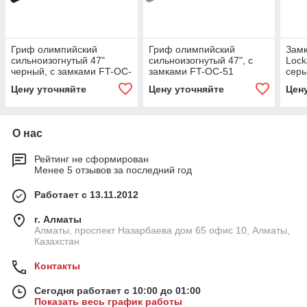
Гриф олимпийский
Гриф олимпийский
Зам
сильноизогнутый 47"
сильноизогнутый 47", с
Lock
черный, с замками FT-OC-
замками FT-OC-51
серы
51
Цену уточняйте
Цену уточняйте
Цен
О нас
Рейтинг не сформирован
Менее 5 отзывов за последний год
Работает с 13.11.2012
г. Алматы
Алматы, проспект Назарбаева дом 65 офис 10, Алматы,
Казахстан
Контакты
Сегодня работает с 10:00 до 01:00
Показать весь график работы